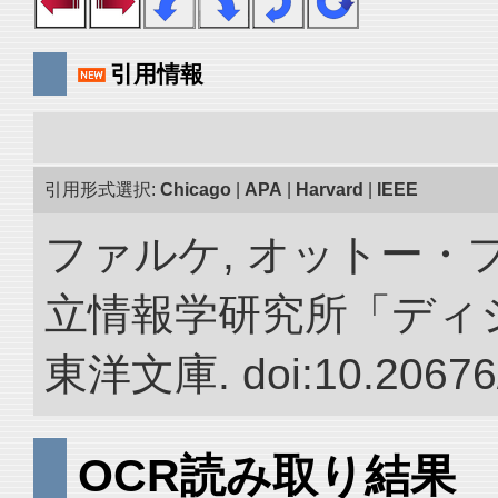
引用情報
引用形式選択:
Chicago
|
APA
|
Harvard
|
IEEE
ファルケ, オットー・フ
立情報学研究所「ディ
東洋文庫. doi:10.20676
OCR読み取り結果