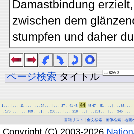
Damastbindung erzielt
zwischen dem glänzen
stumpfen und daher du
ページ検索
タイトル
44
1
.
.
.
.
|
.
.
.
.
11
.
.
.
.
|
.
.
.
.
24
.
.
.
.
|
.
.
.
.
37
.
.
41
43
45
47
.
.
51
.
.
.
.
|
.
.
.
.
63
.
.
.
.
|
.
.
175
.
.
.
.
|
.
.
.
.
189
.
.
.
.
|
.
.
.
.
203
.
.
.
.
|
.
.
.
.
218
.
.
.
.
|
.
.
.
.
231
.
.
.
.
|
.
.
.
.
245
.
.
.
.
|
.
書籍リスト
|
全文検索
|
画像検索
|
地図
Copyright (C) 2003-2026
Natio