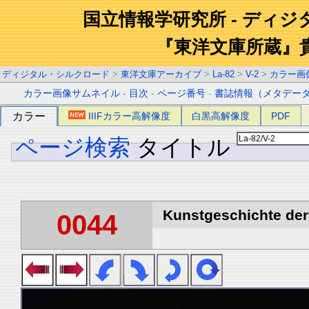
国立情報学研究所 - ディ
『東洋文庫所蔵』
ディジタル・シルクロード
>
東洋文庫アーカイブ
>
La-82
>
V-2
>
カラー画
カラー画像サムネイル
-
目次
-
ページ番号
-
書誌情報（メタデー
カラー
IIIFカラー高解像度
白黒高解像度
PDF
ページ検索
タイトル
Kunstgeschichte der 
0044