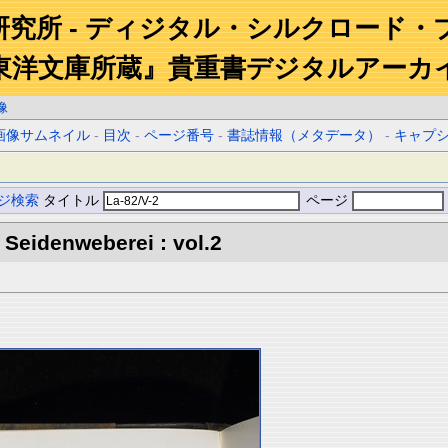
研究所 - ディジタル・シルクロード・
東洋文庫所蔵』貴重書デジタルアーカ
像
画像サムネイル
-
目次
-
ページ番号
-
書誌情報（メタデータ）
-
キャプ
ジ検索
タイトル
ページ
Seidenweberei : vol.2