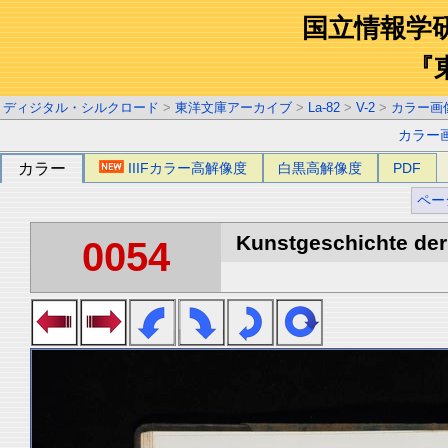
国立情報学
『
ディジタル・シルクロード
>
東洋文庫アーカイブ
>
La-82
>
V-2
>
カラー画
カラー
カラー
IIIFカラー高解像度
白黒高解像度
PDF
ペー
Kunstgeschichte der 
0054