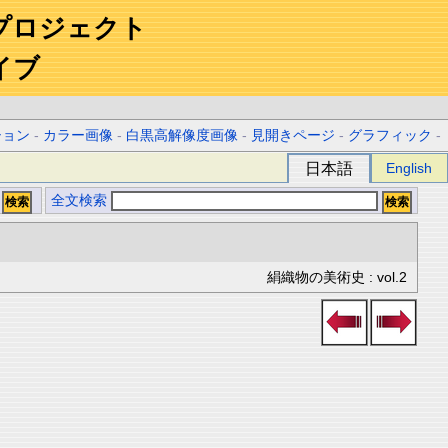
プロジェクト
イブ
ション
-
カラー画像
-
白黒高解像度画像
-
見開きページ
-
グラフィック
-
日本語
English
全文検索
絹織物の美術史 : vol.2