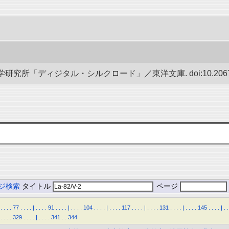
究所「ディジタル・シルクロード」／東洋文庫. doi:10.20676/0
ジ検索
タイトル
ページ
.
.
.
.
77
.
.
.
.
|
.
.
.
.
91
.
.
.
.
|
.
.
.
.
104
.
.
.
.
|
.
.
.
.
117
.
.
.
.
|
.
.
.
.
131
.
.
.
.
|
.
.
.
.
145
.
.
.
.
|
.
.
.
.
.
.
329
.
.
.
.
|
.
.
.
.
341
.
.
344