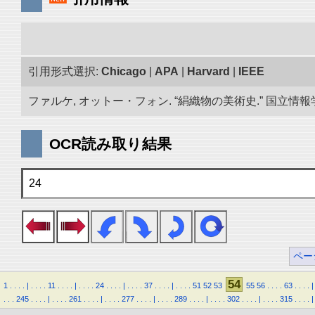
引用形式選択:
Chicago
|
APA
|
Harvard
|
IEEE
ファルケ, オットー・フォン. “絹織物の美術史.” 国立情報学研
OCR読み取り結果
24
ペー
54
1
.
.
.
.
|
.
.
.
.
11
.
.
.
.
|
.
.
.
.
24
.
.
.
.
|
.
.
.
.
37
.
.
.
.
|
.
.
.
.
51
52
53
55
56
.
.
.
.
63
.
.
.
.
|
.
.
.
245
.
.
.
.
|
.
.
.
.
261
.
.
.
.
|
.
.
.
.
277
.
.
.
.
|
.
.
.
.
289
.
.
.
.
|
.
.
.
.
302
.
.
.
.
|
.
.
.
.
315
.
.
.
.
|