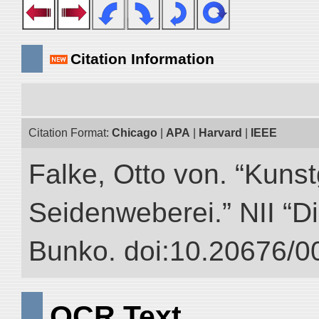
Citation Information
Citation Format:
Chicago
|
APA
|
Harvard
|
IEEE
Falke, Otto von. “Kuns
Seidenweberei.” NII “Di
Bunko. doi:10.20676/0
OCR Text