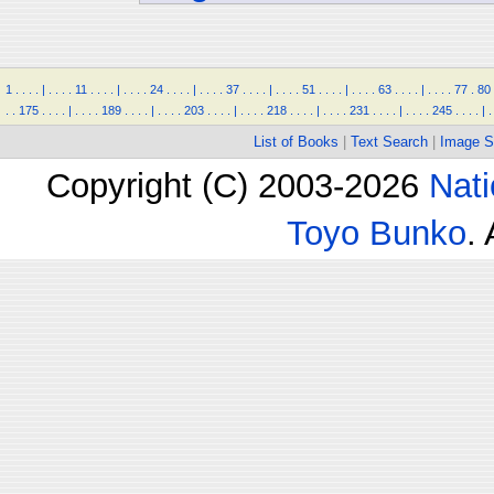
1
.
.
.
.
|
.
.
.
.
11
.
.
.
.
|
.
.
.
.
24
.
.
.
.
|
.
.
.
.
37
.
.
.
.
|
.
.
.
.
51
.
.
.
.
|
.
.
.
.
63
.
.
.
.
|
.
.
.
.
77
.
80
.
.
175
.
.
.
.
|
.
.
.
.
189
.
.
.
.
|
.
.
.
.
203
.
.
.
.
|
.
.
.
.
218
.
.
.
.
|
.
.
.
.
231
.
.
.
.
|
.
.
.
.
245
.
.
.
.
|
.
List of Books
|
Text Search
|
Image S
Copyright (C) 2003-2026
Nati
Toyo Bunko
.