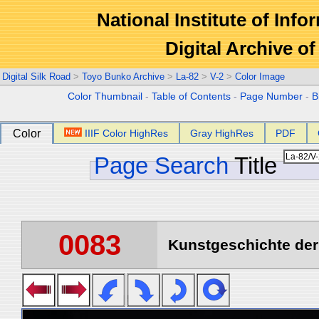
National Institute of Info
Digital Archive 
Digital Silk Road
>
Toyo Bunko Archive
>
La-82
>
V-2
>
Color Image
Color Thumbnail
-
Table of Contents
-
Page Number
-
B
Color
IIIF Color HighRes
Gray HighRes
PDF
Page Search
Title
0083
Kunstgeschichte der 