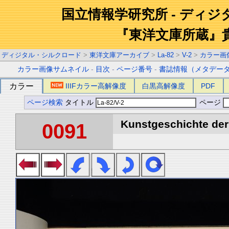
国立情報学研究所 - ディ
『東洋文庫所蔵』
ディジタル・シルクロード
>
東洋文庫アーカイブ
>
La-82
>
V-2
>
カラー画
カラー画像サムネイル
-
目次
-
ページ番号
-
書誌情報（メタデー
カラー
IIIFカラー高解像度
白黒高解像度
PDF
ページ検索
タイトル
ページ
Kunstgeschichte der 
0091