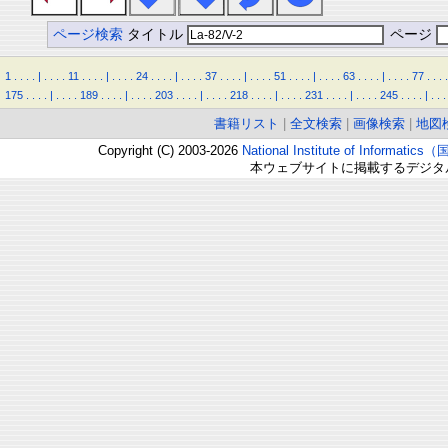
ページ検索
タイトル
ページ
1
.
.
.
.
|
.
.
.
.
11
.
.
.
.
|
.
.
.
.
24
.
.
.
.
|
.
.
.
.
37
.
.
.
.
|
.
.
.
.
51
.
.
.
.
|
.
.
.
.
63
.
.
.
.
|
.
.
.
.
77
.
.
.
.
175
.
.
.
.
|
.
.
.
.
189
.
.
.
.
|
.
.
.
.
203
.
.
.
.
|
.
.
.
.
218
.
.
.
.
|
.
.
.
.
231
.
.
.
.
|
.
.
.
.
245
.
.
.
.
|
.
.
.
書籍リスト
|
全文検索
|
画像検索
|
地図
Copyright (C) 2003-2026
National Institute of Inform
本ウェブサイトに掲載するデジタ