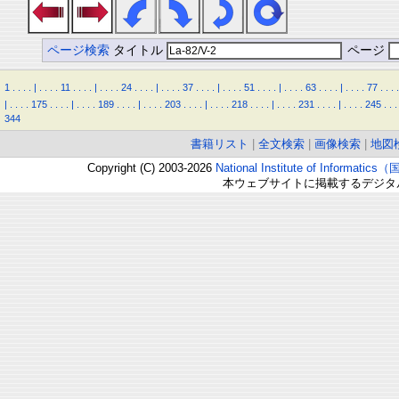
ページ検索
タイトル
ページ
1
.
.
.
.
|
.
.
.
.
11
.
.
.
.
|
.
.
.
.
24
.
.
.
.
|
.
.
.
.
37
.
.
.
.
|
.
.
.
.
51
.
.
.
.
|
.
.
.
.
63
.
.
.
.
|
.
.
.
.
77
.
.
.
.
|
.
.
.
.
175
.
.
.
.
|
.
.
.
.
189
.
.
.
.
|
.
.
.
.
203
.
.
.
.
|
.
.
.
.
218
.
.
.
.
|
.
.
.
.
231
.
.
.
.
|
.
.
.
.
245
.
.
.
344
書籍リスト
|
全文検索
|
画像検索
|
地図
Copyright (C) 2003-2026
National Institute of Inform
本ウェブサイトに掲載するデジタ