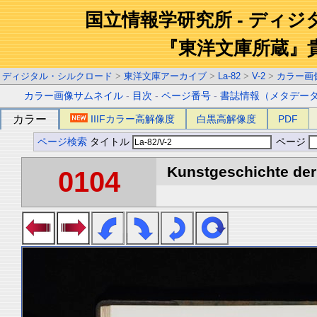
国立情報学研究所 - ディ
『東洋文庫所蔵』
ディジタル・シルクロード
>
東洋文庫アーカイブ
>
La-82
>
V-2
>
カラー画
カラー画像サムネイル
-
目次
-
ページ番号
-
書誌情報（メタデー
カラー
IIIFカラー高解像度
白黒高解像度
PDF
ページ検索
タイトル
ページ
Kunstgeschichte der 
0104