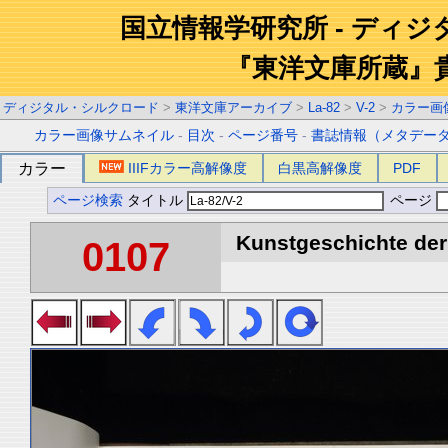
国立情報学研究所 - ディ
『東洋文庫所蔵』
ディジタル・シルクロード
>
東洋文庫アーカイブ
>
La-82
>
V-2
>
カラー画
カラー画像サムネイル
-
目次
-
ページ番号
-
書誌情報（メタデー
カラー
IIIFカラー高解像度
白黒高解像度
PDF
ページ検索
タイトル
ページ
Kunstgeschichte der 
0107