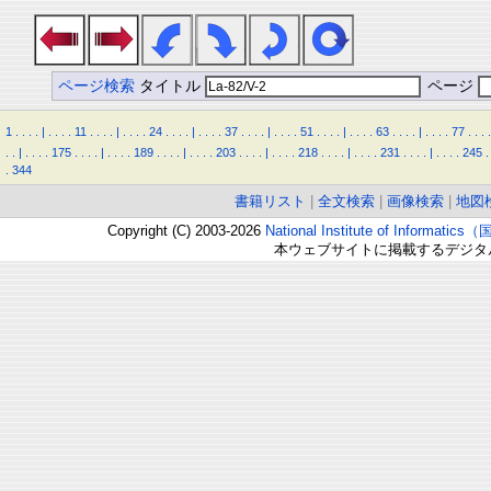
ページ検索
タイトル
ページ
1
.
.
.
.
|
.
.
.
.
11
.
.
.
.
|
.
.
.
.
24
.
.
.
.
|
.
.
.
.
37
.
.
.
.
|
.
.
.
.
51
.
.
.
.
|
.
.
.
.
63
.
.
.
.
|
.
.
.
.
77
.
.
.
.
.
.
|
.
.
.
.
175
.
.
.
.
|
.
.
.
.
189
.
.
.
.
|
.
.
.
.
203
.
.
.
.
|
.
.
.
.
218
.
.
.
.
|
.
.
.
.
231
.
.
.
.
|
.
.
.
.
245
.
.
344
書籍リスト
|
全文検索
|
画像検索
|
地図
Copyright (C) 2003-2026
National Institute of Inform
本ウェブサイトに掲載するデジタ