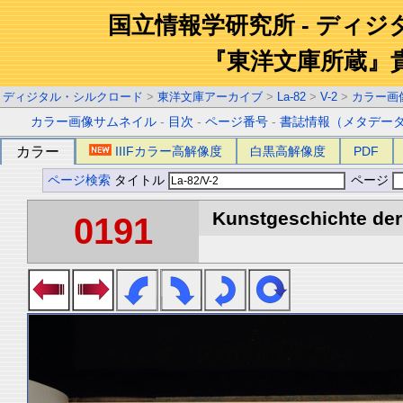
国立情報学研究所 - ディ
『東洋文庫所蔵』
ディジタル・シルクロード
>
東洋文庫アーカイブ
>
La-82
>
V-2
>
カラー画
カラー画像サムネイル
-
目次
-
ページ番号
-
書誌情報（メタデー
カラー
IIIFカラー高解像度
白黒高解像度
PDF
ページ検索
タイトル
ページ
Kunstgeschichte der 
0191