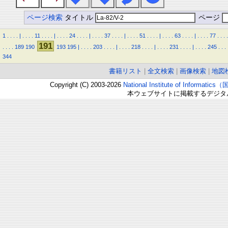
ページ検索
タイトル
ページ
1
.
.
.
.
|
.
.
.
.
11
.
.
.
.
|
.
.
.
.
24
.
.
.
.
|
.
.
.
.
37
.
.
.
.
|
.
.
.
.
51
.
.
.
.
|
.
.
.
.
63
.
.
.
.
|
.
.
.
.
77
.
.
.
.
191
.
.
.
.
189
190
193
195
|
.
.
.
.
203
.
.
.
.
|
.
.
.
.
218
.
.
.
.
|
.
.
.
.
231
.
.
.
.
|
.
.
.
.
245
.
.
.
344
書籍リスト
|
全文検索
|
画像検索
|
地図
Copyright (C) 2003-2026
National Institute of Inform
本ウェブサイトに掲載するデジタ