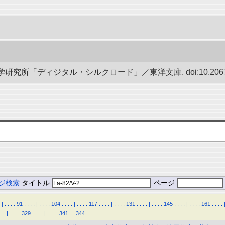
究所「ディジタル・シルクロード」／東洋文庫. doi:10.20676/0
ジ検索
タイトル
ページ
|
.
.
.
.
91
.
.
.
.
|
.
.
.
.
104
.
.
.
.
|
.
.
.
.
117
.
.
.
.
|
.
.
.
.
131
.
.
.
.
|
.
.
.
.
145
.
.
.
.
|
.
.
.
.
161
.
.
.
.
.
.
|
.
.
.
.
329
.
.
.
.
|
.
.
.
.
341
.
.
344