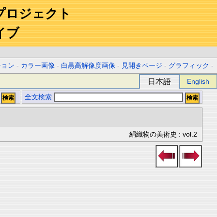
プロジェクト
イブ
ション
-
カラー画像
-
白黒高解像度画像
-
見開きページ
-
グラフィック
-
日本語
English
全文検索
絹織物の美術史 : vol.2