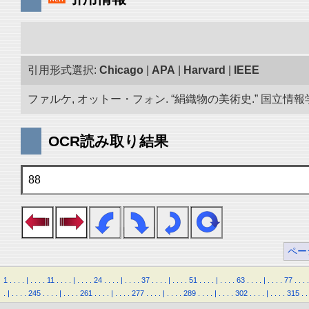
引用形式選択:
Chicago
|
APA
|
Harvard
|
IEEE
ファルケ, オットー・フォン. “絹織物の美術史.” 国立情報学研
OCR読み取り結果
88
ペー
1
.
.
.
.
|
.
.
.
.
11
.
.
.
.
|
.
.
.
.
24
.
.
.
.
|
.
.
.
.
37
.
.
.
.
|
.
.
.
.
51
.
.
.
.
|
.
.
.
.
63
.
.
.
.
|
.
.
.
.
77
.
.
.
.
.
|
.
.
.
.
245
.
.
.
.
|
.
.
.
.
261
.
.
.
.
|
.
.
.
.
277
.
.
.
.
|
.
.
.
.
289
.
.
.
.
|
.
.
.
.
302
.
.
.
.
|
.
.
.
.
315
.
.