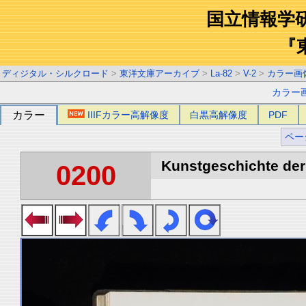
国立情報学
『
ディジタル・シルクロード
>
東洋文庫アーカイブ
>
La-82
>
V-2
>
カラー画
カラー
カラー
IIIFカラー高解像度
白黒高解像度
PDF
ペー
Kunstgeschichte der 
0200