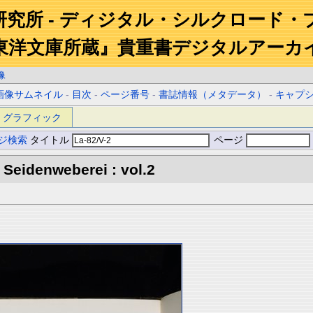
研究所 - ディジタル・シルクロード・
東洋文庫所蔵』貴重書デジタルアーカ
像
画像サムネイル
-
目次
-
ページ番号
-
書誌情報（メタデータ）
-
キャプ
グラフィック
ジ検索
タイトル
ページ
Seidenweberei : vol.2