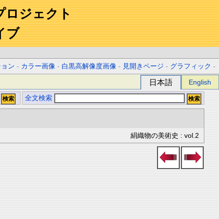
プロジェクト
イブ
ション
-
カラー画像
-
白黒高解像度画像
-
見開きページ
-
グラフィック
-
日本語
English
全文検索
絹織物の美術史 : vol.2