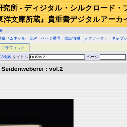
研究所 - ディジタル・シルクロード・
東洋文庫所蔵』貴重書デジタルアーカ
像
画像サムネイル
-
目次
-
ページ番号
-
書誌情報（メタデータ）
-
キャプ
グラフィック
ジ検索
タイトル
ページ
Seidenweberei : vol.2