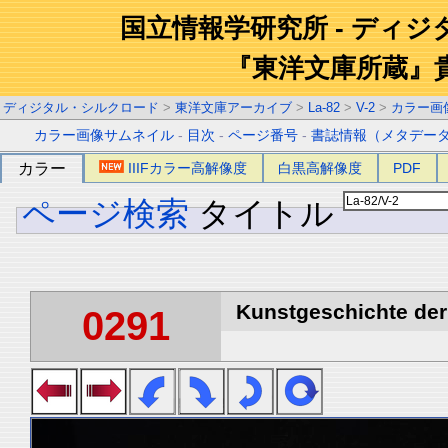
国立情報学研究所 - ディ
『東洋文庫所蔵』
ディジタル・シルクロード
>
東洋文庫アーカイブ
>
La-82
>
V-2
>
カラー画
カラー画像サムネイル
-
目次
-
ページ番号
-
書誌情報（メタデー
カラー
IIIFカラー高解像度
白黒高解像度
PDF
ページ検索
タイトル
Kunstgeschichte der 
0291