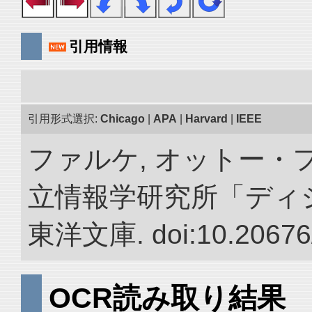
引用情報
引用形式選択:
Chicago
|
APA
|
Harvard
|
IEEE
ファルケ, オットー・フ
立情報学研究所「ディ
東洋文庫. doi:10.20676
OCR読み取り結果