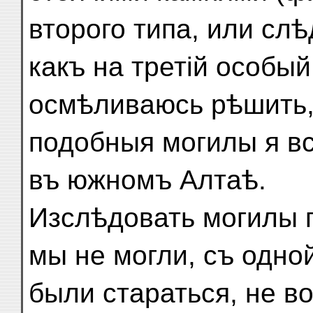
второго типа, или сл
какъ на третій особый
осмѣливаюсь рѣшить, 
подобныя могилы я в
въ южномъ Алтаѣ.
Изслѣдовать могилы 
мы не могли, съ одн
были стараться, не в