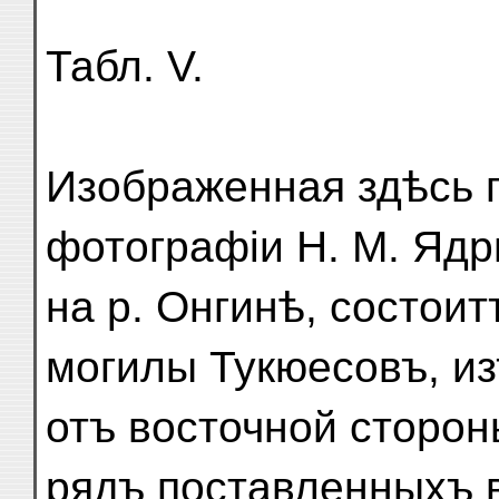
Табл. V.
Изображенная здѣсь 
фотографіи Н. М. Ядр
на р. Онгинѣ, состоит
могилы Тукюесовъ, из
отъ восточной сторон
рядъ поставленныхъ 