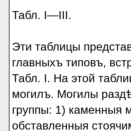
Табл. I—III.
Эти таблицы предста
главныхъ типовъ, вст
Табл. I. На этой таб
могилъ. Могилы разд
группы: 1) каменныя м
обставленныя стоячим