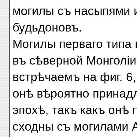
могилы съ насыпями 
будьдоновъ.
Могилы перваго типа
въ сѣверной Монголіи
встрѣчаемъ на фиг. 6, 8
онѣ вѣроятно принад
эпохѣ, такъ какъ онѣ
сходны съ могилами А