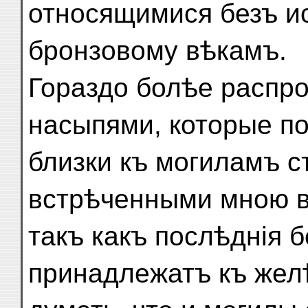
относящимися безъ и
бронзовому вѣкамъ.
Гораздо болѣе распр
насыпями, которые п
близки къ могиламъ с
встрѣченными мною в
такъ какъ послѣднія б
принадлежатъ къ желѣ