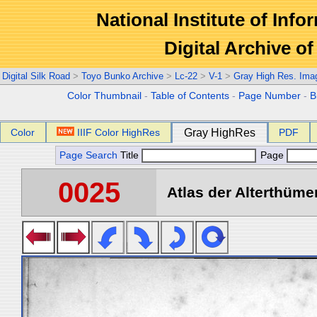
National Institute of Info
Digital Archive 
Digital Silk Road
>
Toyo Bunko Archive
>
Lc-22
>
V-1
>
Gray High Res. Ima
Color Thumbnail
-
Table of Contents
-
Page Number
-
B
Color
IIIF Color HighRes
Gray HighRes
PDF
Page Search
Title
Page
0025
Atlas der Alterthümer