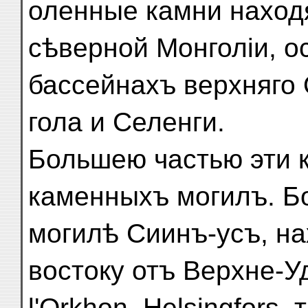
оленные камни наход
сѣверной Монголіи, о
бассейнахъ верхняго 
гола и Селенги.
Большею частью эти 
каменныхъ могилъ. Б
могилѣ Сиинъ-усъ, на
востоку отъ Верхне-Уд
l'Orkhon. Helsingfors,