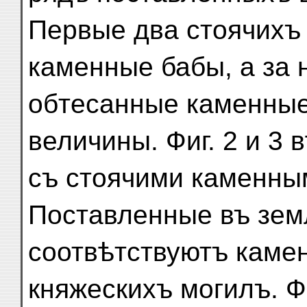
Первые два стоячихъ 
каменные бабы, а за 
обтесанные каменные
величины. Фиг. 2 и 3
съ стоячими каменны
Поставленные въ зем
соотвѣтствуютъ каме
княжескихъ могилъ. Ф