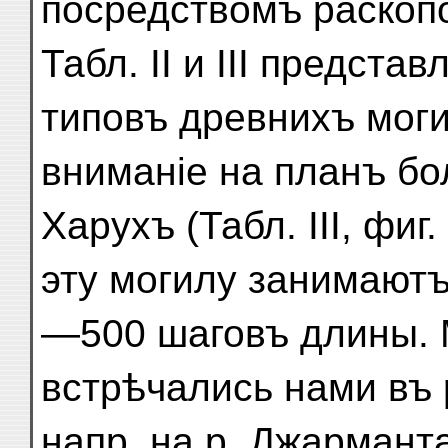
посредствомъ раскоп
Табл. II и III предст
типовъ древнихъ мог
вниманіе на планъ бо
Харухъ (Табл. III, фиг
эту могилу занимают
—500 шаговъ длины. 
встрѣчались нами въ
напр. на р. Джармант