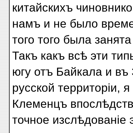
китайскихъ чиновнико
намъ и не было време
того того была занят
Такъ какъ всѣ эти ти
югу отъ Байкала и въ
русской территоріи, я
Клеменцъ впослѣдств
точное изслѣдованіе 