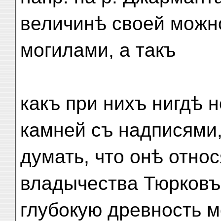
величинѣ своей можн
могилами, а такъ
какъ при нихъ нигдѣ 
камней съ надписями
думать, что онѣ отно
владычества Тюрковъ,
глубокую древность м