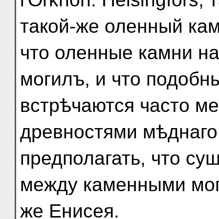
такой-же оленный кам
что оленные камни н
могилъ, и что подобн
встрѣчаются часто м
древностями мѣднаго
предполагать, что су
между каменными мог
же Енисея.