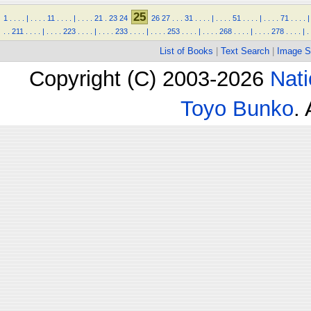
25
1
.
.
.
.
|
.
.
.
.
11
.
.
.
.
|
.
.
.
.
21
.
23
24
26
27
.
.
.
31
.
.
.
.
|
.
.
.
.
51
.
.
.
.
|
.
.
.
.
71
.
.
.
.
|
.
.
211
.
.
.
.
|
.
.
.
.
223
.
.
.
.
|
.
.
.
.
233
.
.
.
.
|
.
.
.
.
253
.
.
.
.
|
.
.
.
.
268
.
.
.
.
|
.
.
.
.
278
.
.
.
.
|
.
List of Books
|
Text Search
|
Image S
Copyright (C) 2003-2026
Nati
Toyo Bunko
.