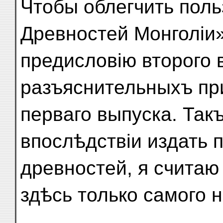
Чтобы облегчить пол
Древностей Монголіи»
предисловію второго 
разъяснительныхъ пр
перваго выпуска. Так
впослѣдствіи издать 
древностей, я считаю
здѣсь только самого 