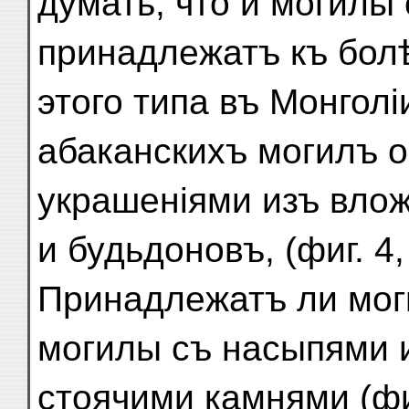
думать, что и могилы
принадлежатъ къ бол
этого типа въ Монголі
абаканскихъ могилъ 
украшеніями изъ вло
и будьдоновъ, (фиг. 4, 
Принадлежатъ ли мог
могилы съ насыпями 
стоячими камнями (фиг