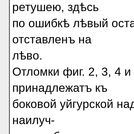
ретушею, здѣсь
по ошибкѣ лѣвый ост
отставленъ на
лѣво.
Отломки фиг. 2, 3, 4 
принадлежатъ къ
боковой уйгурской на
наилуч-