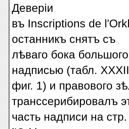
Деверіи
въ Inscriptions de l'O
останникъ снятъ съ
лѣваго бока большого
надписью (табл. XXXII
фиг. 1) и правового зѣ
транссерибировалъ э
часть надписи на стр. 