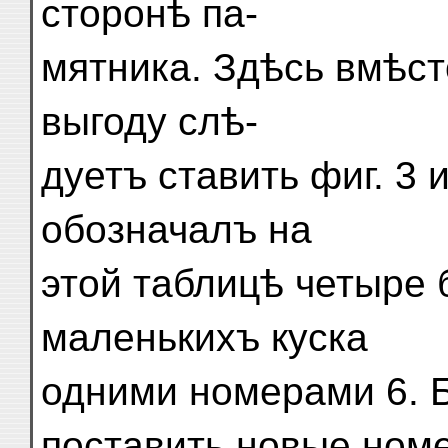
сторонѣ па-
мятника. Здѣсь вмѣст
выгоду слѣ-
дуетъ ставить фиг. 3 
обозначалъ на
этой таблицѣ четыре 
маленькихъ куска
одними номерами 6. 
поставить новые ном