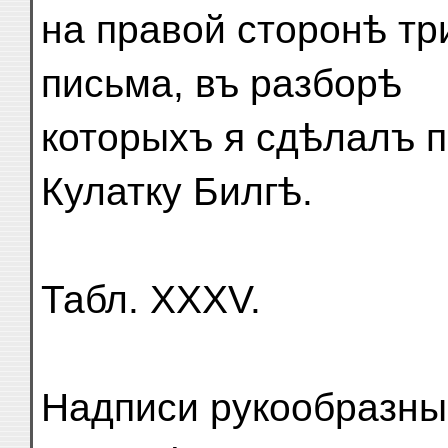
на правой сторонѣ три
письма, въ разборѣ
которыхъ я сдѣлалъ п
Кулатку Билгѣ.
Табл. XXXV.
Надписи рукообразны