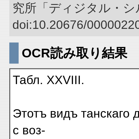
究所「ディジタル・シ
doi:10.20676/00000220
OCR読み取り結果
Табл. XXVIII.
Этотъ видъ танскаго 
с воз-