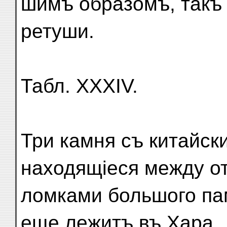
шимъ образомъ, такъ
ретуши.
Табл. XXXIV.
Три камня съ китайск
находящіеся между от
ломками большого пам
еще лежитъ въ Хара