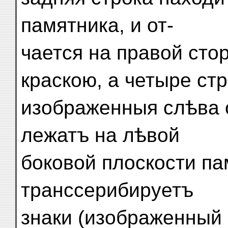
памятника, и от-
чается на правой сто
краскою, а четыре стр
изображенныя слѣва о
лежатъ на лѣвой
боковой плоскости пам
транссерибируетъ
знаки (изображенный в