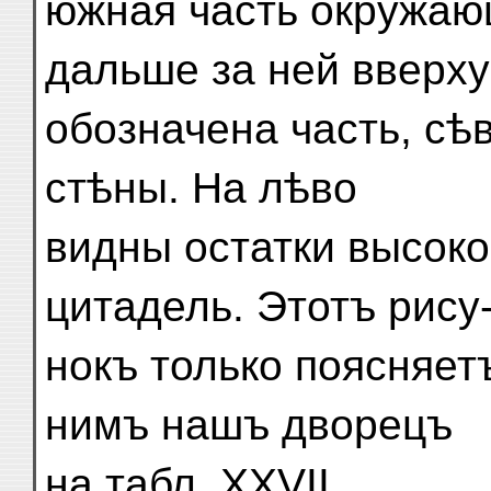
южная часть окружаю
дальше за ней вверху
обозначена часть, сѣ
стѣны. На лѣво
видны остатки высоко
цитадель. Этотъ рису
нокъ только поясняет
нимъ нашъ дворецъ
на табл. XXVII.