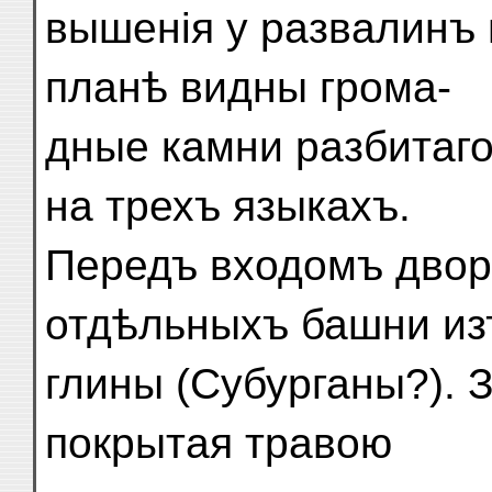
вышенія у развалинъ 
планѣ видны грома-
дные камни разбитаг
на трехъ языкахъ.
Передъ входомъ двор
отдѣльныхъ башни из
глины (Субурганы?). 
покрытая травою