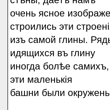
очень ясное изображе
строились эти строені
изъ самой глины. Ряд
идящихся въ глину
иногда болѣе самихъ,
эти маленькія
башни были окружены