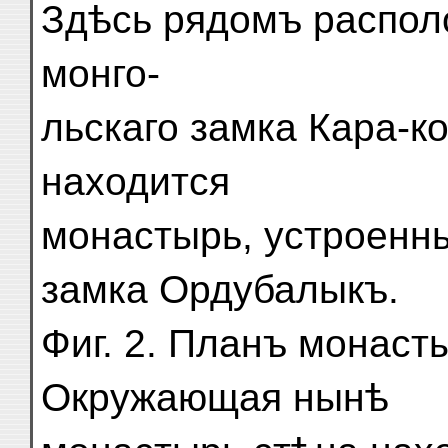
Здѣсь рядомъ распол
монго-
льскаго замка Кара-к
находится
монастырь, устроенн
замка Ордубалыкъ.
Фиг. 2. Планъ монаст
Окружающая нынѣ