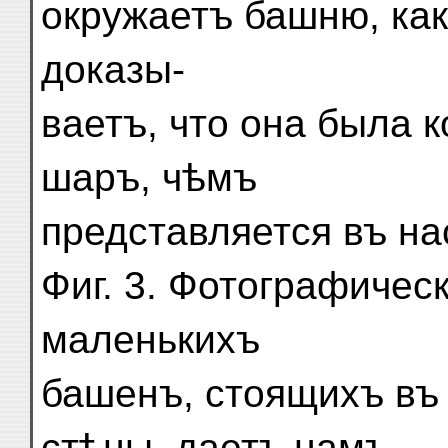
окружаетъ башню, как
доказы-
ваетъ, что она была к
шаръ, чѣмъ
представляется въ н
Фиг. 3. Фотографичес
маленькихъ
башенъ, стоящихъ въ
стѣны, даетъ намъ