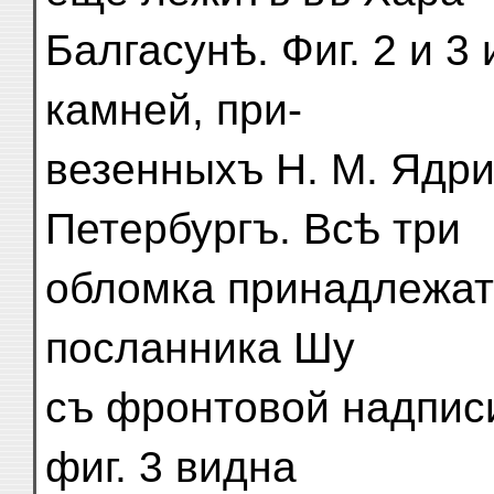
Балгасунѣ. Фиг. 2 и 
камней, при-
везенныхъ Н. М. Ядр
Петербургъ. Всѣ три
обломка принадлежатъ
посланника Шу
съ фронтовой надпис
фиг. 3 видна