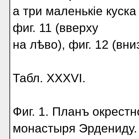
а три маленькіе куска 
фиг. 11 (вверху
на лѣво), фиг. 12 (вни
Табл. XXXVI.
Фиг. 1. Планъ окрестн
монастыря Эрдениду.