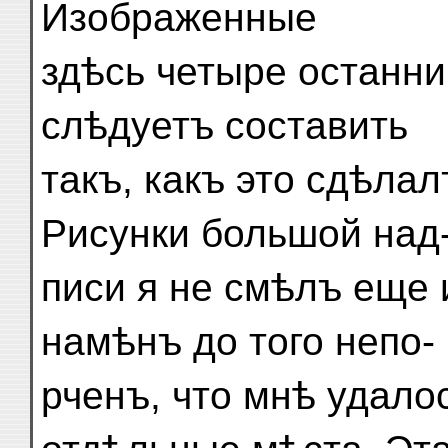
Изображенные
здѣсь четыре останни
слѣдуетъ составить
такъ, какъ это сдѣлал
Рисунки большой над
писи я не смѣлъ еще 
намѣнъ до того непо-
рченъ, что мнѣ удало