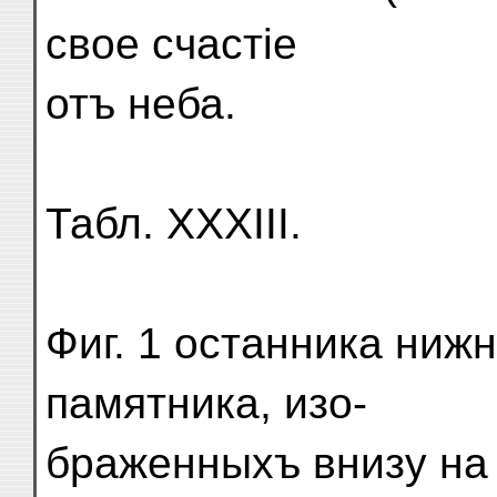
свое счастіе
отъ неба.
Табл. XXXIII.
Фиг. 1 останника ниж
памятника, изо-
браженныхъ внизу на