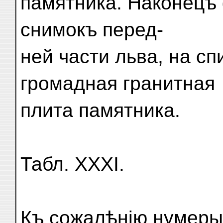
памятника. Наконецъ 
снимокъ перед-
ней части льва, на сп
громадная гранитная
плита памятника.
Табл. XXXI.
Къ сожалѣнію нумеры