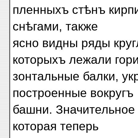
пленныхъ стѣнъ кирп
снѣгами, также
ясно видны ряды круг
которыхъ лежали гори
зонтальные балки, ук
построенные вокругъ
башни. Значительное 
которая теперь