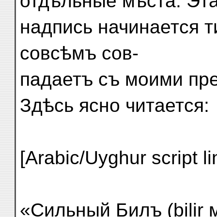
отдѣльные мѣста. Эт
надпись начинается т
совсѣмъ сов-
падаетъ съ моими пр
Здѣсь ясно читается:
[Arabic/Uyghur script li
«Сильный Билъ (bilir