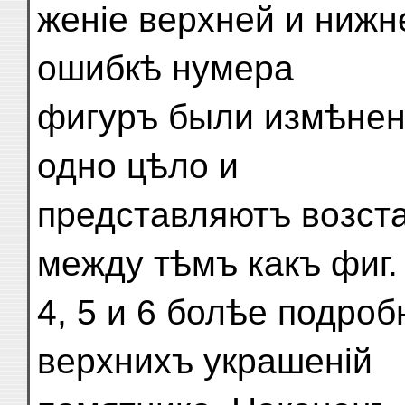
женіе верхней и нижн
ошибкѣ нумера
фигуръ были измѣнены
одно цѣло и
представляютъ возст
между тѣмъ какъ фиг.
4, 5 и 6 болѣе подро
верхнихъ украшеній