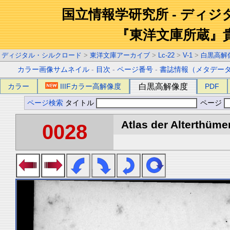
国立情報学研究所 - ディ
『東洋文庫所蔵』
ディジタル・シルクロード
>
東洋文庫アーカイブ
>
Lc-22
>
V-1
>
白黒高解
カラー画像サムネイル
-
目次
-
ページ番号
-
書誌情報（メタデー
カラー
IIIFカラー高解像度
白黒高解像度
PDF
ページ検索
タイトル
ページ
Atlas der Alterthümer
0028