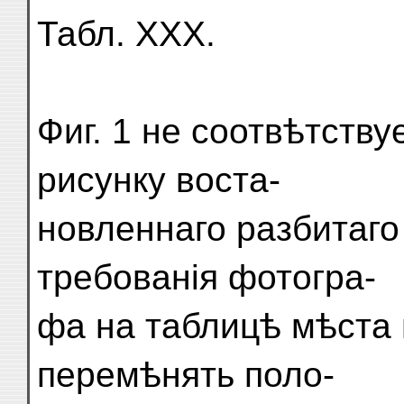
Табл. XXX.
Фиг. 1 не соотвѣтств
рисунку воста-
новленнаго разбитаго
требованія фотогра-
фа на таблицѣ мѣста
перемѣнять поло-