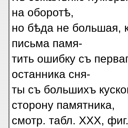
на оборотѣ,
но бѣда не большая, 
письма памя-
тить ошибку съ перва
останника сня-
ты съ большихъ куск
сторону памятника,
смотр. табл. XXX, фиг.