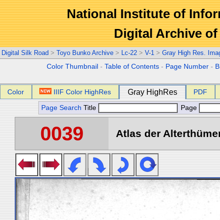
National Institute of Info
Digital Archive 
Digital Silk Road
>
Toyo Bunko Archive
>
Lc-22
>
V-1
>
Gray High Res. Ima
Color Thumbnail
-
Table of Contents
-
Page Number
-
B
Color
IIIF Color HighRes
Gray HighRes
PDF
Page Search
Title
Page
0039
Atlas der Alterthümer