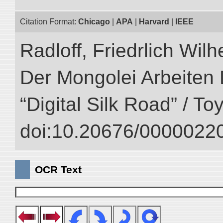
Citation Format:
Chicago
|
APA
|
Harvard
|
IEEE
Radloff, Friedrlich Wil
Der Mongolei Arbeiten 
“Digital Silk Road” / T
doi:10.20676/00000220
OCR Text