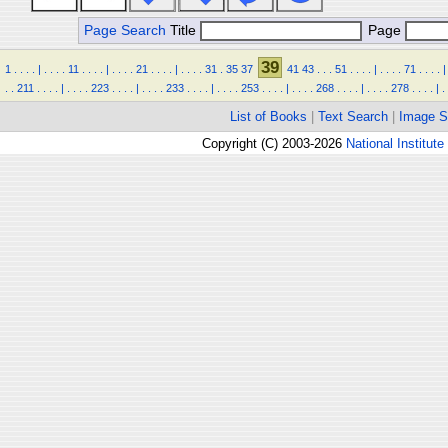
Page Search
Title
Page
39
1
.
.
.
.
|
.
.
.
.
11
.
.
.
.
|
.
.
.
.
21
.
.
.
.
|
.
.
.
.
31
.
35
37
41
43
.
.
.
51
.
.
.
.
|
.
.
.
.
71
.
.
.
.
|
.
.
211
.
.
.
.
|
.
.
.
.
223
.
.
.
.
|
.
.
.
.
233
.
.
.
.
|
.
.
.
.
253
.
.
.
.
|
.
.
.
.
268
.
.
.
.
|
.
.
.
.
278
.
.
.
.
|
.
List of Books
|
Text Search
|
Image S
Copyright (C) 2003-2026
National Institute