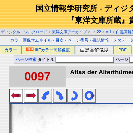
国立情報学研究所 - ディ
『東洋文庫所蔵』
ディジタル・シルクロード
>
東洋文庫アーカイブ
>
Lc-22
>
V-1
>
白黒高解
カラー画像サムネイル
-
目次
-
ページ番号
-
書誌情報（メタデー
カラー
IIIFカラー高解像度
白黒高解像度
PDF
ページ検索
タイトル
ページ
Atlas der Alterthümer
0097