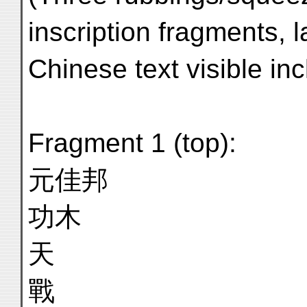
inscription fragments, 
Chinese text visible in
Fragment 1 (top):
元佳邦
功木
天
戰