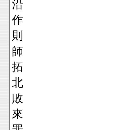
沿
作
則
師
拓
北
敗
來
罪