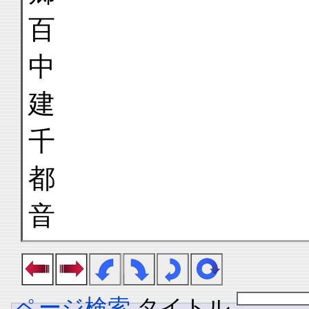
百
中
建
千
都
音
ページ検索
タイトル