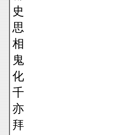
史
思
相
鬼
化
千
亦
拜