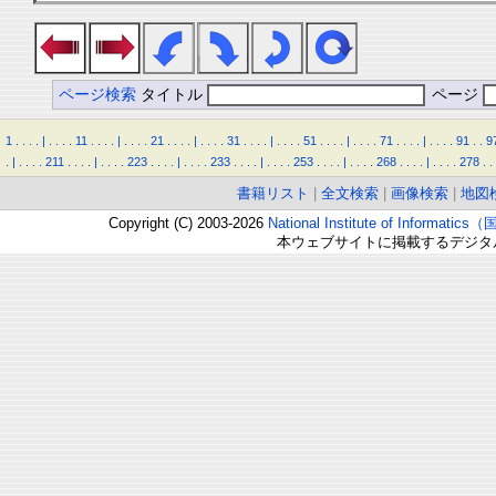
ページ検索
タイトル
ページ
1
.
.
.
.
|
.
.
.
.
11
.
.
.
.
|
.
.
.
.
21
.
.
.
.
|
.
.
.
.
31
.
.
.
.
|
.
.
.
.
51
.
.
.
.
|
.
.
.
.
71
.
.
.
.
|
.
.
.
.
91
.
.
9
.
|
.
.
.
.
211
.
.
.
.
|
.
.
.
.
223
.
.
.
.
|
.
.
.
.
233
.
.
.
.
|
.
.
.
.
253
.
.
.
.
|
.
.
.
.
268
.
.
.
.
|
.
.
.
.
278
.
.
書籍リスト
|
全文検索
|
画像検索
|
地図
Copyright (C) 2003-2026
National Institute of Inform
本ウェブサイトに掲載するデジタ