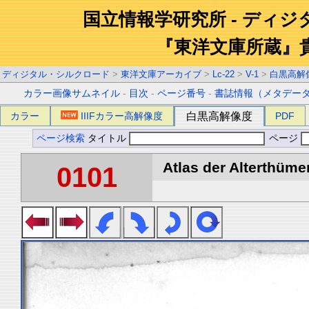
国立情報学研究所 - ディ
『東洋文庫所蔵』
ディジタル・シルクロード
>
東洋文庫アーカイブ
>
Lc-22
>
V-1
>
白黒高解
カラー画像サムネイル
-
目次
-
ページ番号
-
書誌情報（メタデー
カラー
IIIFカラー高解像度
白黒高解像度
PDF
ページ検索
タイトル
ページ
Atlas der Alterthümer
0101