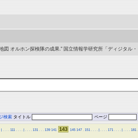
 オルホン探検隊の成果.” 国立情報学研究所「ディジタル・シルクロード
ジ検索
タイトル
ページ
143
|
.
.
.
.
111
.
.
.
.
|
.
.
.
.
131
.
.
.
139
141
145
147
.
151
.
.
.
.
|
.
.
.
.
171
.
.
.
.
|
.
.
.
.
181