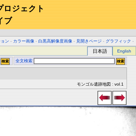
プロジェクト
イブ
ション
-
カラー画像
-
白黒高解像度画像
-
見開きページ
-
グラフィック
-
日本語
English
全文検索
モンゴル遺跡地図 : vol.1