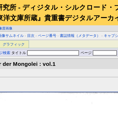
研究所 - ディジタル・シルクロード・
東洋文庫所蔵』貴重書デジタルアーカ
像度画像
画像サムネイル
-
目次
-
ページ番号
-
書誌情報（メタデータ）
-
キャプ
グラフィック
ジ検索
タイトル
ページ
 der Mongolei : vol.1