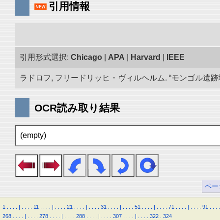
引用情報
引用形式選択:
Chicago
|
APA
|
Harvard
|
IEEE
ラドロフ, フリードリッヒ・ヴィルヘルム. “モンゴル遺跡地図
OCR読み取り結果
(empty)
ペー
1
.
.
.
.
|
.
.
.
.
11
.
.
.
.
|
.
.
.
.
21
.
.
.
.
|
.
.
.
.
31
.
.
.
.
|
.
.
.
.
51
.
.
.
.
|
.
.
.
.
71
.
.
.
.
|
.
.
.
.
91
.
.
.
.
268
.
.
.
.
|
.
.
.
.
278
.
.
.
.
|
.
.
.
.
288
.
.
.
.
|
.
.
.
.
307
.
.
.
.
|
.
.
.
.
322
.
324