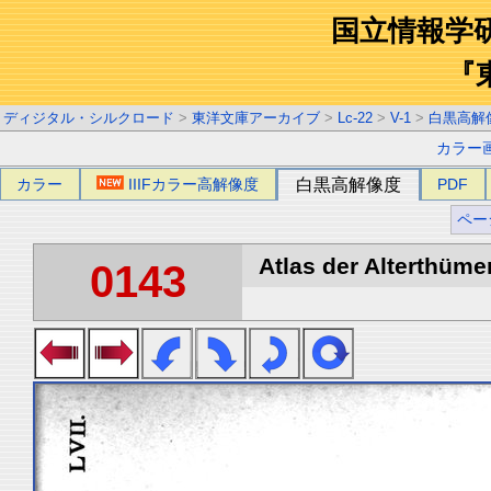
国立情報学
『
ディジタル・シルクロード
>
東洋文庫アーカイブ
>
Lc-22
>
V-1
>
白黒高解
カラー
カラー
IIIFカラー高解像度
白黒高解像度
PDF
ペー
Atlas der Alterthümer
0143