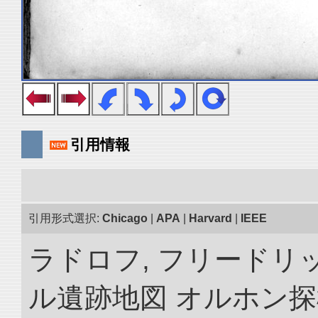
引用情報
引用形式選択:
Chicago
|
APA
|
Harvard
|
IEEE
ラドロフ, フリードリ
ル遺跡地図 オルホン探