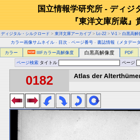
国立情報学研究所 - ディ
『東洋文庫所蔵』
ディジタル・シルクロード
>
東洋文庫アーカイブ
>
Lc-22
>
V-1
>
白黒高解
カラー画像サムネイル
-
目次
-
ページ番号
-
書誌情報（メタデー
カラー
IIIFカラー高解像度
白黒高解像度
PDF
ページ検索
タイトル
ページ
Atlas der Alterthümer
0182