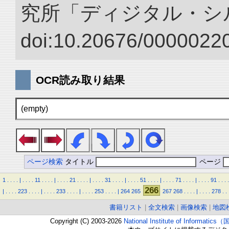
究所「ディジタル・シ
doi:10.20676/00000220
OCR読み取り結果
(empty)
ページ検索
タイトル
ページ
1
.
.
.
.
|
.
.
.
.
11
.
.
.
.
|
.
.
.
.
21
.
.
.
.
|
.
.
.
.
31
.
.
.
.
|
.
.
.
.
51
.
.
.
.
|
.
.
.
.
71
.
.
.
.
|
.
.
.
.
91
.
.
.
.
266
|
.
.
.
.
223
.
.
.
.
|
.
.
.
.
233
.
.
.
.
|
.
.
.
.
253
.
.
.
.
|
264
265
267
268
.
.
.
.
|
.
.
.
.
278
.
.
書籍リスト
|
全文検索
|
画像検索
|
地図
Copyright (C) 2003-2026
National Institute of Inform