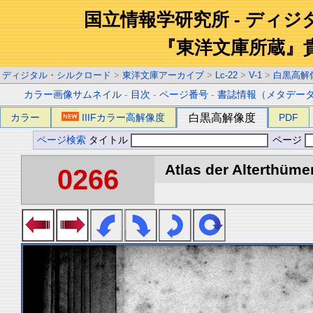
国立情報学研究所 - ディ
『東洋文庫所蔵』
ディジタル・シルクロード
>
東洋文庫アーカイブ
>
Lc-22
>
V-1
>
白黒高解
カラー画像サムネイル
-
目次
-
ページ番号
-
書誌情報（メタデー
カラー
IIIFカラー高解像度
白黒高解像度
PDF
ページ検索
タイトル
ページ
Atlas der Alterthümer
0266