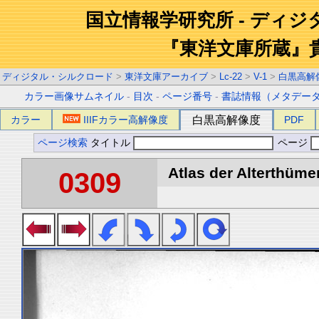
国立情報学研究所 - ディ
『東洋文庫所蔵』
ディジタル・シルクロード
>
東洋文庫アーカイブ
>
Lc-22
>
V-1
>
白黒高解
カラー画像サムネイル
-
目次
-
ページ番号
-
書誌情報（メタデー
カラー
IIIFカラー高解像度
白黒高解像度
PDF
ページ検索
タイトル
ページ
Atlas der Alterthümer
0309