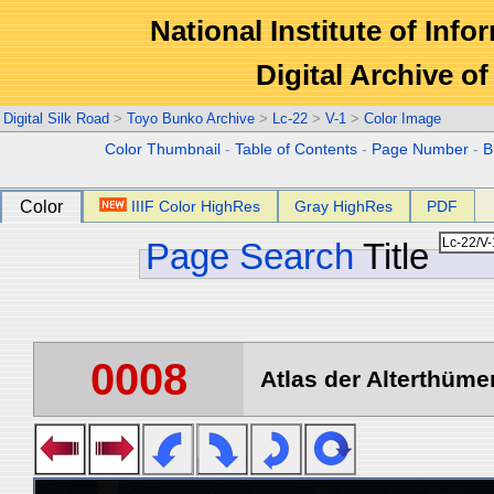
National Institute of Info
Digital Archive 
Digital Silk Road
>
Toyo Bunko Archive
>
Lc-22
>
V-1
>
Color Image
Color Thumbnail
-
Table of Contents
-
Page Number
-
B
Color
IIIF Color HighRes
Gray HighRes
PDF
Page Search
Title
0008
Atlas der Alterthümer