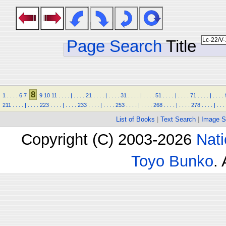
Page Search
Title
8
1
.
.
.
.
6
7
9
10
11
.
.
.
.
|
.
.
.
.
21
.
.
.
.
|
.
.
.
.
31
.
.
.
.
|
.
.
.
.
51
.
.
.
.
|
.
.
.
.
71
.
.
.
.
|
.
.
.
.
211
.
.
.
.
|
.
.
.
.
223
.
.
.
.
|
.
.
.
.
233
.
.
.
.
|
.
.
.
.
253
.
.
.
.
|
.
.
.
.
268
.
.
.
.
|
.
.
.
.
278
.
.
.
.
|
.
.
.
List of Books
|
Text Search
|
Image S
Copyright (C) 2003-2026
Nati
Toyo Bunko
.