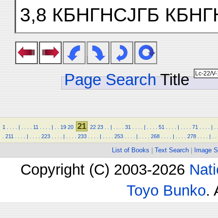
3,8 КБНГНСJГБ КБНГ
Page Search
Title
21
1
.
.
.
.
|
.
.
.
.
11
.
.
.
.
|
.
.
19
20
22
23
.
.
|
.
.
.
.
31
.
.
.
.
|
.
.
.
.
51
.
.
.
.
|
.
.
.
.
71
.
.
.
.
|
.
.
211
.
.
.
.
|
.
.
.
.
223
.
.
.
.
|
.
.
.
.
233
.
.
.
.
|
.
.
.
.
253
.
.
.
.
|
.
.
.
.
268
.
.
.
.
|
.
.
.
.
278
.
.
.
.
|
.
.
List of Books
|
Text Search
|
Image S
Copyright (C) 2003-2026
Nati
Toyo Bunko
.