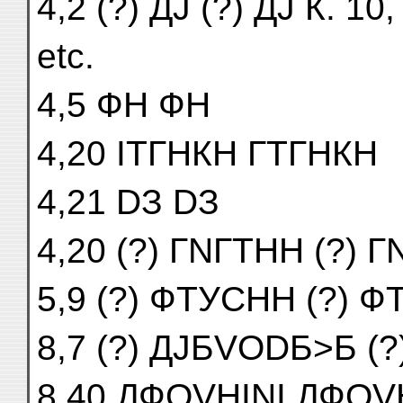
4,2 (?) ДJ (?) ДJ К. 1
etc.
4,5 ФН ФН
4,20 ІTГНКН ГTГНКН
4,21 DЗ DЗ
4,20 (?) ГNГTНН (?) 
5,9 (?) ФTУСНН (?) 
8,7 (?) ДJБVОDБ>Б (?
8,40 ДФОVНІNІ ДФОVН