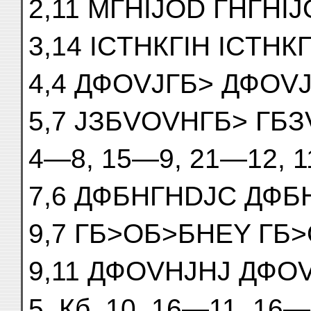
2,11 МГНІJOD ГНГНІ
3,14 ІСTНКГІН ІСTНКГІ
4,4 ДФОVJГБ> ДФОVJГ
5,7 JЗБVОVНГБ> ГБЗVО
4—8, 15—9, 21—12, 1
7,6 ДФБНГНDJС ДФБНГ
9,7 ГБ>ОБ>БНЕY ГБ>О
9,11 ДФОVНJНJ ДФОVН
5. Кб. 10, 16—11, 16—1