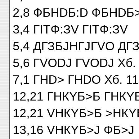
2,8 ФБНDБ:D ФБНDБ>
3,4 ГІTФ:ЗV ГІTФ:ЗV
5,4 ДГЗБJНГJГVО ДГ
5,6 ГVОDJ ГVОDJ Хб. 
7,1 ГНD> ГНDО Хб. 11,
12,21 ГНКYБ>Б ГНКY
12,21 VНКYБ>Б >НКYБ>
13,16 VНКYБ>J ФБ>J