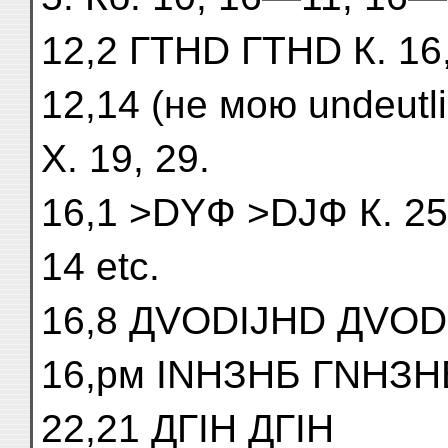
12,2 ГTНD ГTНD К. 16,
12,14 (не мою undeutlic
X. 19, 29.
16,1 >DYФ >DJФ К. 25, 
14 etc.
16,8 ДVОDІJНD ДVОDІ
16,рм ІNНЗНБ ГNНЗНБ К
22,21 ДГІН ДГІН