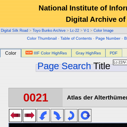
National Institute of Info
Digital Archive 
Digital Silk Road
>
Toyo Bunko Archive
>
Lc-22
>
V-1
>
Color Image
Color Thumbnail
-
Table of Contents
-
Page Number
-
B
Color
IIIF Color HighRes
Gray HighRes
PDF
Page Search
Title
0021
Atlas der Alterthümer