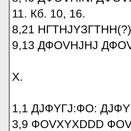
11. Кб. 10, 16.
8,21 НГTНJYЗГTНН(?
9,13 ДФОVНJНJ ДФО
X.
1,1 ДJФYГJ:ФО: ДJФY
3,9 ФОVХYХDDD ФО