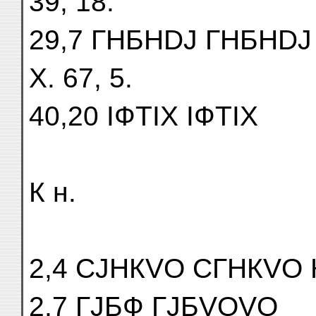
39, 18.
29,7 ГНБНDJ ГНБНDJ 
X. 67, 5.
40,20 ІФTІХ ІФTІХ
К н.
2,4 СJНКVО СГНКVО Кн
2,7 ГJБФ ГJБVОVО