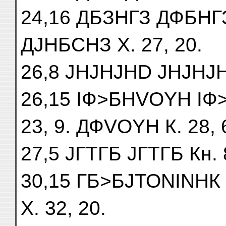
24,16 ДБЗНГЗ ДФБНГЗ К
ДJНБСНЗ X. 27, 20.
26,8 JНJНJНD JНJНJНD
26,15 ІФ>БНVОYН І
23, 9. ДФVОYН К. 28, 
27,5 JГTГБ JГTГБ Кн. 8
30,15 ГБ>БJТОNІNНК 
X. 32, 20.