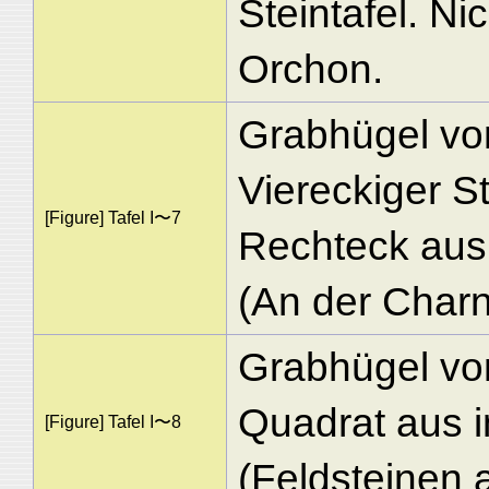
Steintafel. N
Orchon.
Grabhügel vo
Viereckiger S
[Figure] Tafel I〜7
Rechteck aus 
(An der Charn
Grabhügel vo
Quadrat aus 
[Figure] Tafel I〜8
(Feldsteinen a