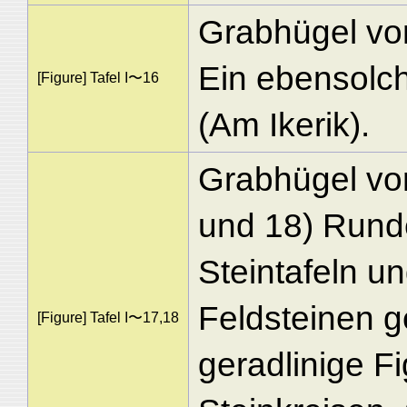
Grabhügel vo
Ein ebensolch
[Figure] Tafel I〜16
(Am Ikerik).
Grabhügel vo
und 18) Runde
Steintafeln u
Feldsteinen ge
[Figure] Tafel I〜17,18
geradlinige F