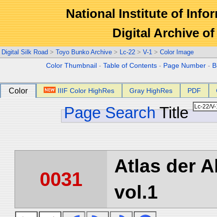
National Institute of Info
Digital Archive 
Digital Silk Road
>
Toyo Bunko Archive
>
Lc-22
>
V-1
>
Color Image
Color Thumbnail
-
Table of Contents
-
Page Number
-
B
Color
IIIF Color HighRes
Gray HighRes
PDF
Page Search
Title
Atlas der A
0031
vol.1