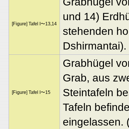
Grabhügel vo
und 14) Erdhü
[Figure] Tafel I〜13,14
stehenden ho
Dshirmantai).
Grabhügel vo
Grab, aus zwe
Steintafeln b
[Figure] Tafel I〜15
Tafeln befind
eingelassen. (