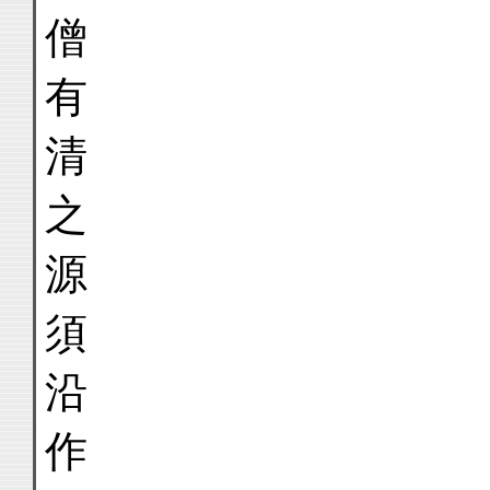
僧
有
清
之
源
須
沿
作