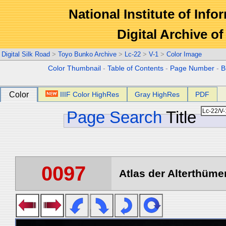
National Institute of Info
Digital Archive 
Digital Silk Road
>
Toyo Bunko Archive
>
Lc-22
>
V-1
>
Color Image
Color Thumbnail
-
Table of Contents
-
Page Number
-
B
Color
IIIF Color HighRes
Gray HighRes
PDF
Page Search
Title
0097
Atlas der Alterthümer