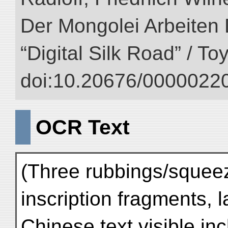
Der Mongolei Arbeiten 
“Digital Silk Road” / T
doi:10.20676/00000220
OCR Text
(Three rubbings/squee
inscription fragments, 
Chinese text visible in