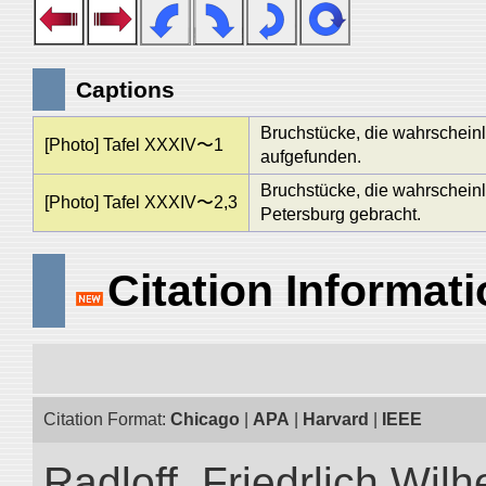
Captions
Bruchstücke, die wahrscheinl
[Photo] Tafel XXXIV〜1
aufgefunden.
Bruchstücke, die wahrschein
[Photo] Tafel XXXIV〜2,3
Petersburg gebracht.
Citation Informat
Citation Format:
Chicago
|
APA
|
Harvard
|
IEEE
Radloff, Friedrlich Wil