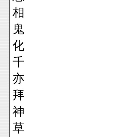
相
鬼
化
千
亦
拜
神
草