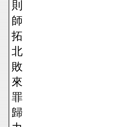
則
師
拓
北
敗
來
罪
歸