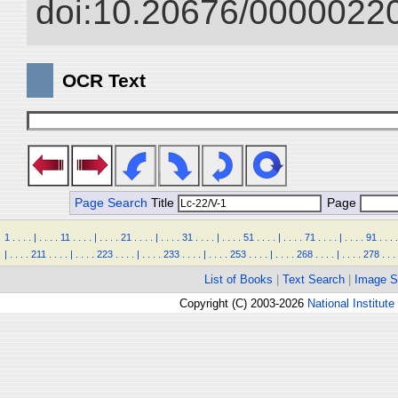
doi:10.20676/00000220
OCR Text
Page Search
Title
Page
1
.
.
.
.
|
.
.
.
.
11
.
.
.
.
|
.
.
.
.
21
.
.
.
.
|
.
.
.
.
31
.
.
.
.
|
.
.
.
.
51
.
.
.
.
|
.
.
.
.
71
.
.
.
.
|
.
.
.
.
91
.
.
.
.
|
.
.
.
.
211
.
.
.
.
|
.
.
.
.
223
.
.
.
.
|
.
.
.
.
233
.
.
.
.
|
.
.
.
.
253
.
.
.
.
|
.
.
.
.
268
.
.
.
.
|
.
.
.
.
278
.
.
.
List of Books
|
Text Search
|
Image S
Copyright (C) 2003-2026
National Institute