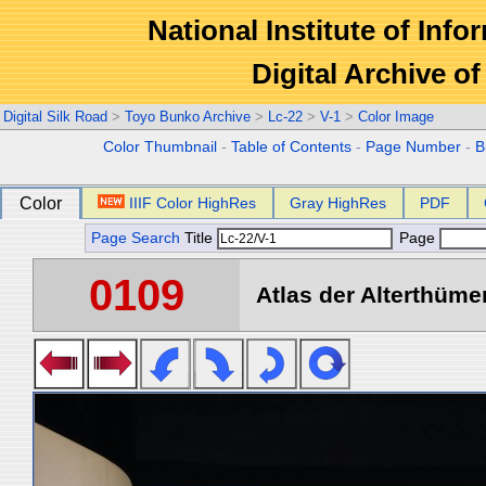
National Institute of Info
Digital Archive 
Digital Silk Road
>
Toyo Bunko Archive
>
Lc-22
>
V-1
>
Color Image
Color Thumbnail
-
Table of Contents
-
Page Number
-
B
Color
IIIF Color HighRes
Gray HighRes
PDF
Page Search
Title
Page
0109
Atlas der Alterthümer