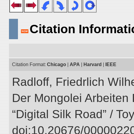
Citation Informat
Citation Format:
Chicago
|
APA
|
Harvard
|
IEEE
Radloff, Friedrlich Wil
Der Mongolei Arbeiten 
“Digital Silk Road” / T
doi:10.20676/00000220