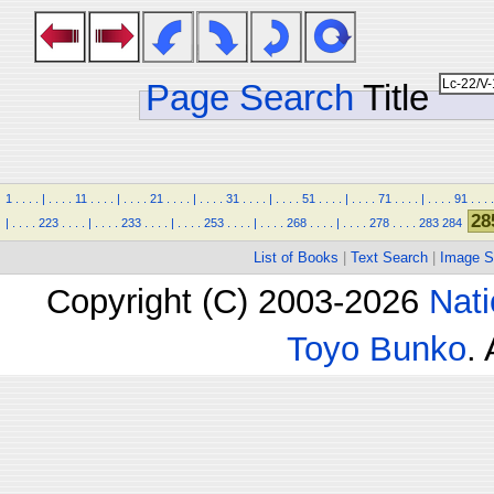
Page Search
Title
1
.
.
.
.
|
.
.
.
.
11
.
.
.
.
|
.
.
.
.
21
.
.
.
.
|
.
.
.
.
31
.
.
.
.
|
.
.
.
.
51
.
.
.
.
|
.
.
.
.
71
.
.
.
.
|
.
.
.
.
91
.
.
.
.
28
|
.
.
.
.
223
.
.
.
.
|
.
.
.
.
233
.
.
.
.
|
.
.
.
.
253
.
.
.
.
|
.
.
.
.
268
.
.
.
.
|
.
.
.
.
278
.
.
.
.
283
284
List of Books
|
Text Search
|
Image S
Copyright (C) 2003-2026
Nati
Toyo Bunko
.