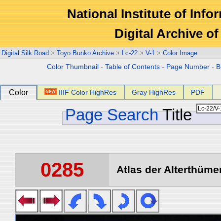
National Institute of Info
Digital Archive 
Digital Silk Road
>
Toyo Bunko Archive
>
Lc-22
>
V-1
>
Color Image
Color Thumbnail
-
Table of Contents
-
Page Number
-
B
Color
IIIF Color HighRes
Gray HighRes
PDF
Page Search
Title
0285
Atlas der Alterthümer