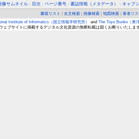
画像サムネイル
-
目次
-
ページ番号
-
書誌情報（メタデータ）
-
キャプ
書籍リスト
|
全文検索
|
画像検索
|
地図検索
|
著者リス
ional Institute of Informatics（国立情報学研究所）
and
The Toyo Bunko（
ウェブサイトに掲載するデジタル文化資源の無断転載は固くお断りいたしま