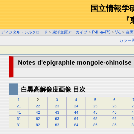
国立情報学
『
ディジタル・シルクロード
>
東洋文庫アーカイブ
>
P-III-a-475
>
V-1
>
白黒
カラー
Notes d'epigraphie mongole-chinoise :
白黒高解像度画像 目次
1
2
3
4
5
6
21
22
23
24
25
26
2
41
42
43
44
45
46
4
61
62
63
64
65
66
6
81
82
83
84
85
86
8