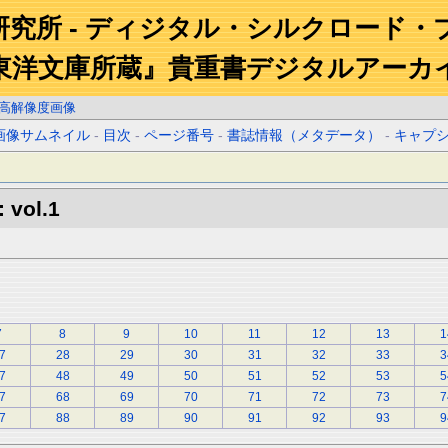
研究所 - ディジタル・シルクロード・
東洋文庫所蔵』貴重書デジタルアーカ
高解像度画像
画像サムネイル
-
目次
-
ページ番号
-
書誌情報（メタデータ）
-
キャプ
 vol.1
7
8
9
10
11
12
13
1
7
28
29
30
31
32
33
3
7
48
49
50
51
52
53
5
7
68
69
70
71
72
73
7
7
88
89
90
91
92
93
9