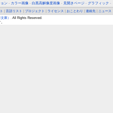
ション
-
カラー画像
-
白黒高解像度画像
-
見開きページ
-
グラフィック
-
ト
|
言語リスト
|
プロジェクト
|
ライセンス
|
おことわり
|
連絡先
|
ニュース
東洋文庫）
. All Rights Reserved.
す。