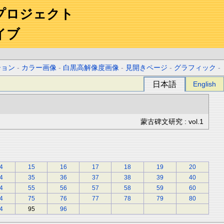
プロジェクト
イブ
ション
-
カラー画像
-
白黒高解像度画像
-
見開きページ
-
グラフィック
-
日本語
English
蒙古碑文研究 : vol.1
4
15
16
17
18
19
20
4
35
36
37
38
39
40
4
55
56
57
58
59
60
4
75
76
77
78
79
80
4
95
96