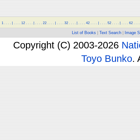
1
.
.
.
.
|
.
.
.
.
12
.
.
.
.
|
.
.
.
.
22
.
.
.
.
|
.
.
.
.
32
.
.
.
.
|
.
.
.
.
42
.
.
.
.
|
.
.
.
.
52
.
.
.
.
|
.
.
.
.
62
.
.
.
List of Books
|
Text Search
|
Image S
Copyright (C) 2003-2026
Nati
Toyo Bunko
.