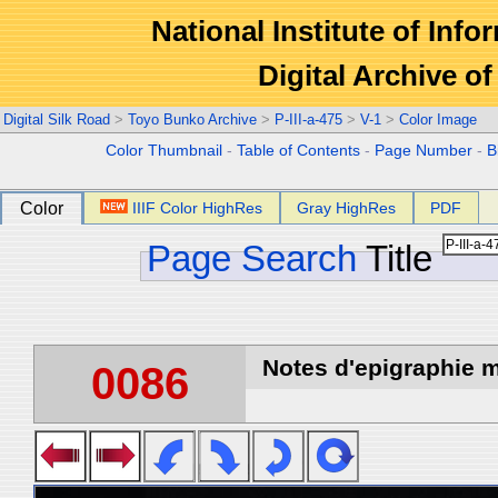
National Institute of Info
Digital Archive 
Digital Silk Road
>
Toyo Bunko Archive
>
P-III-a-475
>
V-1
>
Color Image
Color Thumbnail
-
Table of Contents
-
Page Number
-
B
Color
IIIF Color HighRes
Gray HighRes
PDF
Page Search
Title
Notes d'epigraphie m
0086