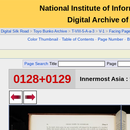
National Institute of Info
Digital Archive 
Digital Silk Road
>
Toyo Bunko Archive
>
T-VIII-5-A-a-3
>
V-1
>
Facing Pag
Color Thumbnail
-
Table of Contents
-
Page Number
-
B
Page Search
Title
Page
0128+0129
Innermost Asia : 