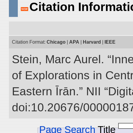
Citation Informat
Citation Format:
Chicago
|
APA
|
Harvard
|
IEEE
Stein, Marc Aurel. “Inn
of Explorations in Cent
Eastern Īrān.” NII “Digi
doi:10.20676/00000187
Page Search
Title