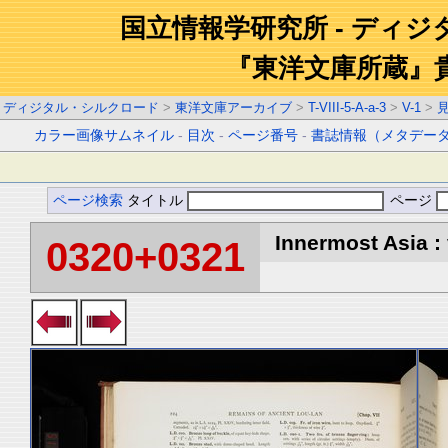
国立情報学研究所 - ディ
『東洋文庫所蔵』
ディジタル・シルクロード
>
東洋文庫アーカイブ
>
T-VIII-5-A-a-3
>
V-1
>
カラー画像サムネイル
-
目次
-
ページ番号
-
書誌情報（メタデー
ページ検索
タイトル
ページ
Innermost Asia : 
0320+0321