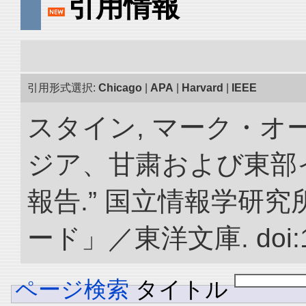
引用情報
引用形式選択:
Chicago
|
APA
|
Harvard
|
IEEE
スタイン, マーク・オー
ジア、甘粛および東部
報告.” 国立情報学研
ード」／東洋文庫. doi:10.
ページ検索
タイトル