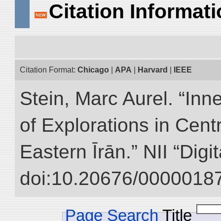
Citation Informat
Citation Format:
Chicago
|
APA
|
Harvard
|
IEEE
Stein, Marc Aurel. “Inn
of Explorations in Cent
Eastern Īrān.” NII “Digi
doi:10.20676/00000187
Page Search
Title