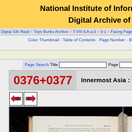
National Institute of Info
Digital Archive 
Digital Silk Road
>
Toyo Bunko Archive
>
T-VIII-5-A-a-3
>
V-1
>
Facing Pag
Color Thumbnail
-
Table of Contents
-
Page Number
-
B
Page Search
Title
Page
0376+0377
Innermost Asia : 