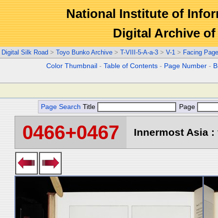
National Institute of Info
Digital Archive 
Digital Silk Road
>
Toyo Bunko Archive
>
T-VIII-5-A-a-3
>
V-1
>
Facing Pag
Color Thumbnail
-
Table of Contents
-
Page Number
-
B
Page Search
Title
Page
0466+0467
Innermost Asia : 