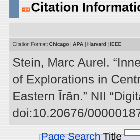
Citation Informat
Citation Format:
Chicago
|
APA
|
Harvard
|
IEEE
Stein, Marc Aurel. “Inn
of Explorations in Cent
Eastern Īrān.” NII “Digi
doi:10.20676/00000187
Page Search
Title