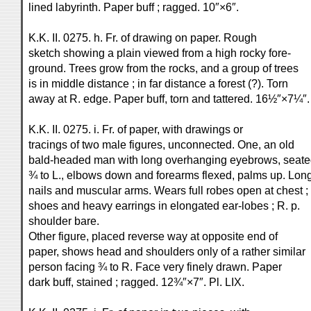
lined labyrinth. Paper buff ; ragged. 10″×6″.
K.K. II. 0275. h. Fr. of drawing on paper. Rough
sketch showing a plain viewed from a high rocky fore-
ground. Trees grow from the rocks, and a group of trees
is in middle distance ; in far distance a forest (?). Torn
away at R. edge. Paper buff, torn and tattered. 16½″×7¼″.
K.K. II. 0275. i. Fr. of paper, with drawings or
tracings of two male figures, unconnected. One, an old
bald-headed man with long overhanging eyebrows, seat
¾ to L., elbows down and forearms flexed, palms up. Lon
nails and muscular arms. Wears full robes open at chest ;
shoes and heavy earrings in elongated ear-lobes ; R. p.
shoulder bare.
Other figure, placed reverse way at opposite end of
paper, shows head and shoulders only of a rather similar
person facing ¾ to R. Face very finely drawn. Paper
dark buff, stained ; ragged. 12¾″×7″. Pl. LIX.