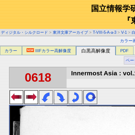
国立情報学
『
ディジタル・シルクロード
>
東洋文庫アーカイブ
>
T-VIII-5-A-a-3
>
V-1
>
カラー
カラー
IIIFカラー高解像度
白黒高解像度
PDF
ペー
Innermost Asia : vol.
0618