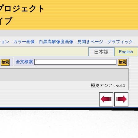
プロジェクト
イブ
ション
-
カラー画像
-
白黒高解像度画像
-
見開きページ
-
グラフィック
-
日本語
English
全文検索
極奥アジア : vol.1