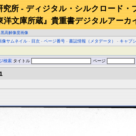
研究所 - ディジタル・シルクロード・
東洋文庫所蔵』貴重書デジタルアーカ
白黒高解像度画像
画像サムネイル
-
目次
-
ページ番号
-
書誌情報（メタデータ）
-
キャプ
ジ検索
タイトル
ページ
1