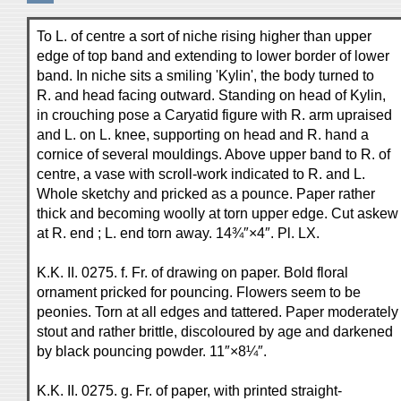
To L. of centre a sort of niche rising higher than upper
edge of top band and extending to lower border of lower
band. In niche sits a smiling 'Kylin', the body turned to
R. and head facing outward. Standing on head of Kylin,
in crouching pose a Caryatid figure with R. arm upraised
and L. on L. knee, supporting on head and R. hand a
cornice of several mouldings. Above upper band to R. of
centre, a vase with scroll-work indicated to R. and L.
Whole sketchy and pricked as a pounce. Paper rather
thick and becoming woolly at torn upper edge. Cut askew
at R. end ; L. end torn away. 14¾″×4″. Pl. LX.
K.K. II. 0275. f. Fr. of drawing on paper. Bold floral
ornament pricked for pouncing. Flowers seem to be
peonies. Torn at all edges and tattered. Paper moderately
stout and rather brittle, discoloured by age and darkened
by black pouncing powder. 11″×8¼″.
K.K. II. 0275. g. Fr. of paper, with printed straight-