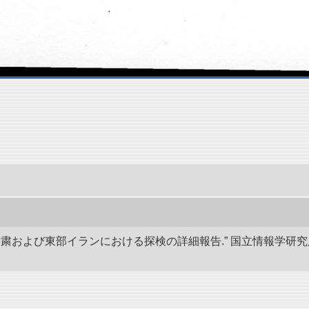
、甘粛および東部イランにおける探検の詳細報告.” 国立情報学