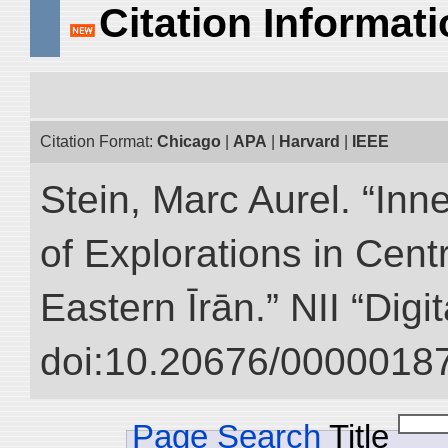
Citation Informat
Citation Format:
Chicago
|
APA
|
Harvard
|
IEEE
Stein, Marc Aurel. “Inn
of Explorations in Cent
Eastern Īrān.” NII “Digi
doi:10.20676/00000187
Page Search
Title