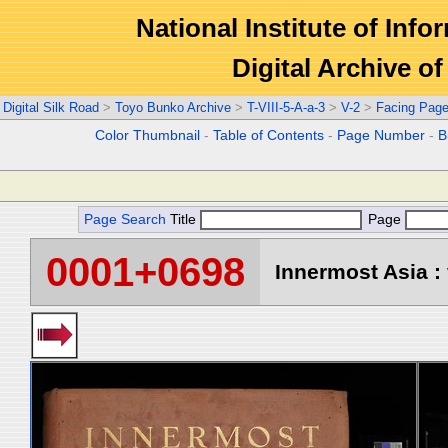
National Institute of Info
Digital Archive 
Digital Silk Road
>
Toyo Bunko Archive
>
T-VIII-5-A-a-3
>
V-2
>
Facing Pag
Color Thumbnail
-
Table of Contents
-
Page Number
-
B
Page Search
Title
Page
0001+0698
Innermost Asia : 