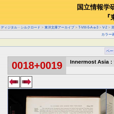
国立情報学
『
ディジタル・シルクロード
>
東洋文庫アーカイブ
>
T-VIII-5-A-a-3
>
V-2
>
カラー
ペー
Innermost Asia : 
0018+0019