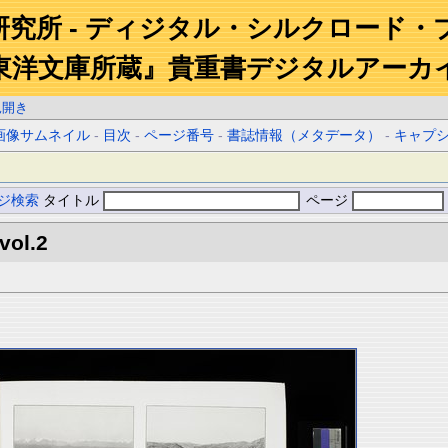
研究所 - ディジタル・シルクロード・
東洋文庫所蔵』貴重書デジタルアーカ
見開き
画像サムネイル
-
目次
-
ページ番号
-
書誌情報（メタデータ）
-
キャプ
ジ検索
タイトル
ページ
vol.2