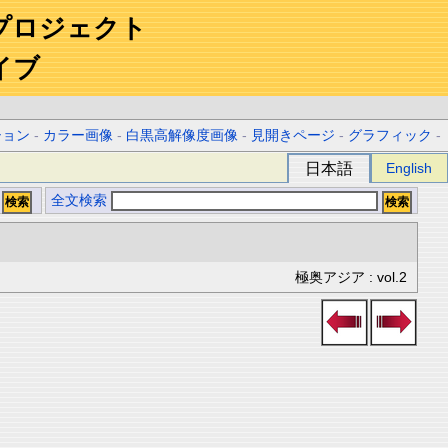
プロジェクト
イブ
ション
-
カラー画像
-
白黒高解像度画像
-
見開きページ
-
グラフィック
-
日本語
English
全文検索
極奥アジア : vol.2