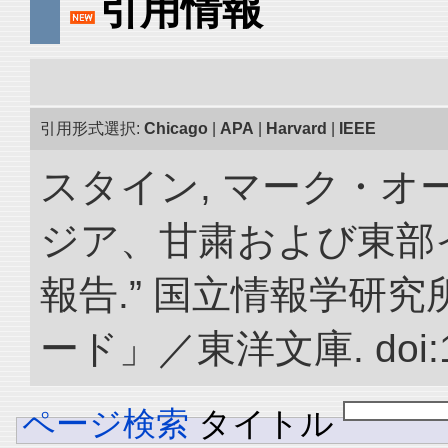
引用情報
引用形式選択:
Chicago
|
APA
|
Harvard
|
IEEE
スタイン, マーク・オー
ジア、甘粛および東部
報告.” 国立情報学研
ード」／東洋文庫. doi:10.
ページ検索
タイトル