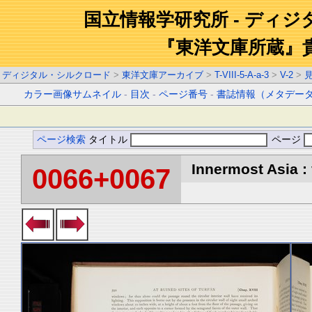
国立情報学研究所 - ディ
『東洋文庫所蔵』
ディジタル・シルクロード
>
東洋文庫アーカイブ
>
T-VIII-5-A-a-3
>
V-2
>
カラー画像サムネイル
-
目次
-
ページ番号
-
書誌情報（メタデー
ページ検索
タイトル
ページ
Innermost Asia : 
0066+0067