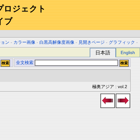
プロジェクト
イブ
ション
-
カラー画像
-
白黒高解像度画像
-
見開きページ
-
グラフィック
-
日本語
English
全文検索
極奥アジア : vol.2