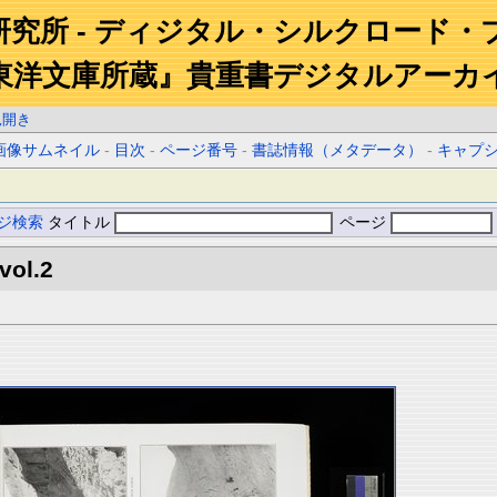
研究所 - ディジタル・シルクロード・
東洋文庫所蔵』貴重書デジタルアーカ
見開き
画像サムネイル
-
目次
-
ページ番号
-
書誌情報（メタデータ）
-
キャプ
ジ検索
タイトル
ページ
vol.2