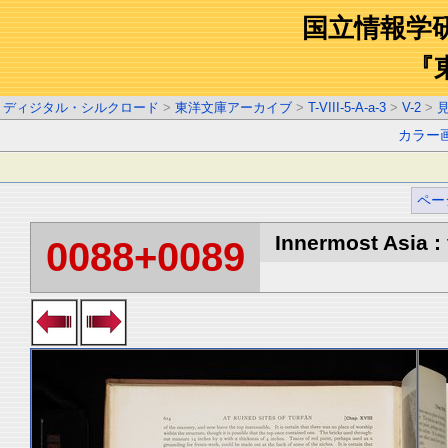
国立情報学
『
ディジタル・シルクロード
>
東洋文庫アーカイブ
>
T-VIII-5-A-a-3
>
V-2
>
カラー
ペー
Innermost Asia : 
0088+0089