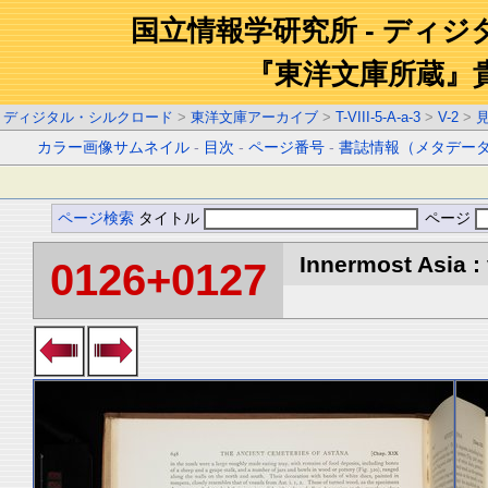
国立情報学研究所 - ディ
『東洋文庫所蔵』
ディジタル・シルクロード
>
東洋文庫アーカイブ
>
T-VIII-5-A-a-3
>
V-2
>
カラー画像サムネイル
-
目次
-
ページ番号
-
書誌情報（メタデー
ページ検索
タイトル
ページ
Innermost Asia : 
0126+0127