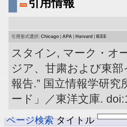
引用情報
引用形式選択:
Chicago
|
APA
|
Harvard
|
IEEE
スタイン, マーク・オー
ジア、甘粛および東部
報告.” 国立情報学研
ード」／東洋文庫. doi:10.
ページ検索
タイトル