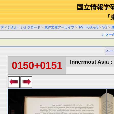
国立情報学
『
ディジタル・シルクロード
>
東洋文庫アーカイブ
>
T-VIII-5-A-a-3
>
V-2
>
カラー
ペー
Innermost Asia : 
0150+0151