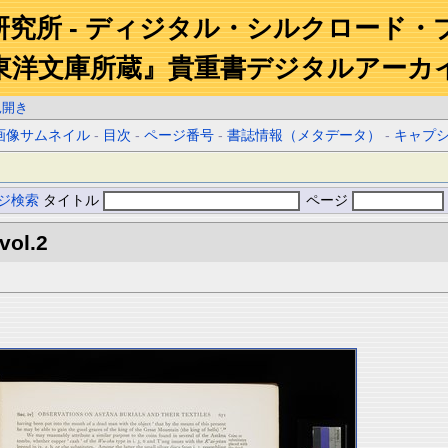
研究所 - ディジタル・シルクロード・
東洋文庫所蔵』貴重書デジタルアーカ
見開き
画像サムネイル
-
目次
-
ページ番号
-
書誌情報（メタデータ）
-
キャプ
ジ検索
タイトル
ページ
vol.2