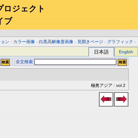
プロジェクト
イブ
ション
-
カラー画像
-
白黒高解像度画像
-
見開きページ
-
グラフィック
-
日本語
English
全文検索
極奥アジア : vol.2