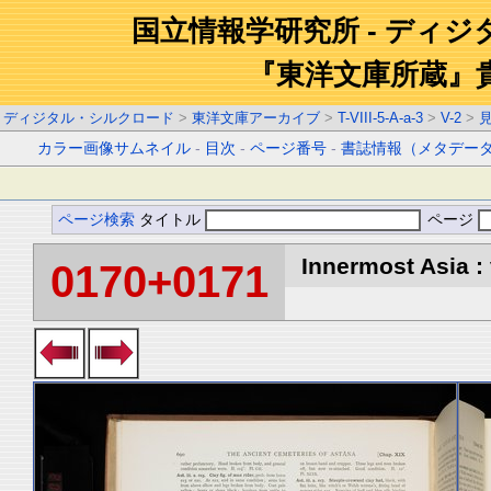
国立情報学研究所 - ディ
『東洋文庫所蔵』
ディジタル・シルクロード
>
東洋文庫アーカイブ
>
T-VIII-5-A-a-3
>
V-2
>
カラー画像サムネイル
-
目次
-
ページ番号
-
書誌情報（メタデー
ページ検索
タイトル
ページ
Innermost Asia : 
0170+0171