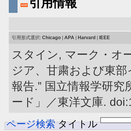
引用情報
引用形式選択:
Chicago
|
APA
|
Harvard
|
IEEE
スタイン, マーク・オー
ジア、甘粛および東部
報告.” 国立情報学研
ード」／東洋文庫. doi:10.
ページ検索
タイトル