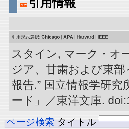
引用情報
引用形式選択:
Chicago
|
APA
|
Harvard
|
IEEE
スタイン, マーク・オー
ジア、甘粛および東部
報告.” 国立情報学研
ード」／東洋文庫. doi:10.
ページ検索
タイトル