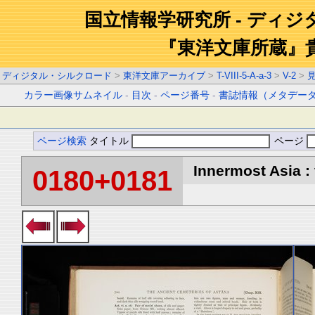
国立情報学研究所 - ディ
『東洋文庫所蔵』
ディジタル・シルクロード
>
東洋文庫アーカイブ
>
T-VIII-5-A-a-3
>
V-2
>
カラー画像サムネイル
-
目次
-
ページ番号
-
書誌情報（メタデー
ページ検索
タイトル
ページ
Innermost Asia : 
0180+0181