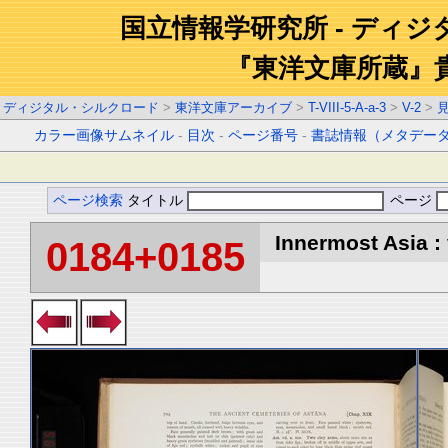
国立情報学研究所 - ディ
『東洋文庫所蔵』
ディジタル・シルクロード
>
東洋文庫アーカイブ
>
T-VIII-5-A-a-3
>
V-2
>
カラー画像サムネイル
-
目次
-
ページ番号
-
書誌情報（メタデー
ページ検索
タイトル
ページ
Innermost Asia : 
0184+0185