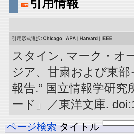
引用情報
引用形式選択:
Chicago
|
APA
|
Harvard
|
IEEE
スタイン, マーク・オー
ジア、甘粛および東部
報告.” 国立情報学研
ード」／東洋文庫. doi:10.
ページ検索
タイトル