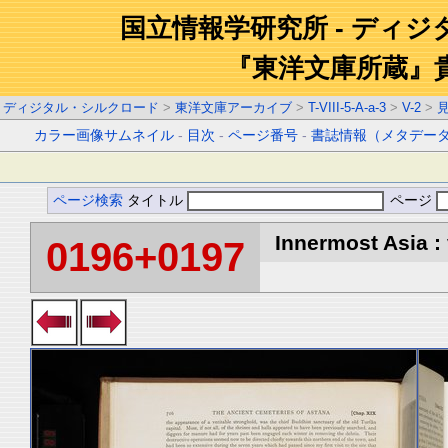
国立情報学研究所 - ディ
『東洋文庫所蔵』
ディジタル・シルクロード
>
東洋文庫アーカイブ
>
T-VIII-5-A-a-3
>
V-2
>
カラー画像サムネイル
-
目次
-
ページ番号
-
書誌情報（メタデー
ページ検索
タイトル
ページ
Innermost Asia : 
0196+0197