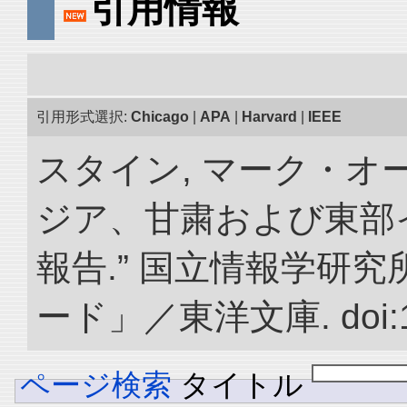
引用情報
引用形式選択:
Chicago
|
APA
|
Harvard
|
IEEE
スタイン, マーク・オー
ジア、甘粛および東部
報告.” 国立情報学研
ード」／東洋文庫. doi:10.
ページ検索
タイトル