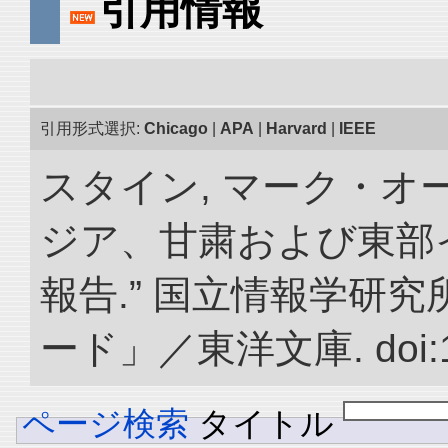
引用情報
引用形式選択:
Chicago
|
APA
|
Harvard
|
IEEE
スタイン, マーク・オー
ジア、甘粛および東部
報告.” 国立情報学研
ード」／東洋文庫. doi:10.
ページ検索
タイトル