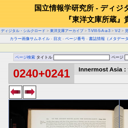
国立情報学研究所 - ディ
『東洋文庫所蔵』
ディジタル・シルクロード
>
東洋文庫アーカイブ
>
T-VIII-5-A-a-3
>
V-2
>
カラー画像サムネイル
-
目次
-
ページ番号
-
書誌情報（メタデー
ページ検索
タイトル
ページ
Innermost Asia : 
0240+0241