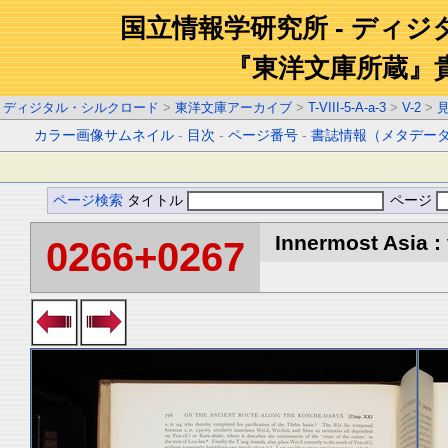
国立情報学研究所 - ディ
『東洋文庫所蔵』
ディジタル・シルクロード
>
東洋文庫アーカイブ
>
T-VIII-5-A-a-3
>
V-2
>
カラー画像サムネイル
-
目次
-
ページ番号
-
書誌情報（メタデー
ページ検索
タイトル
ページ
Innermost Asia : 
0266+0267