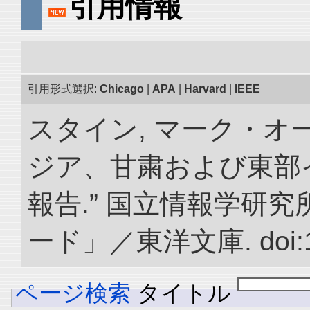
引用情報
引用形式選択:
Chicago
|
APA
|
Harvard
|
IEEE
スタイン, マーク・オー
ジア、甘粛および東部
報告.” 国立情報学研
ード」／東洋文庫. doi:10.
ページ検索
タイトル