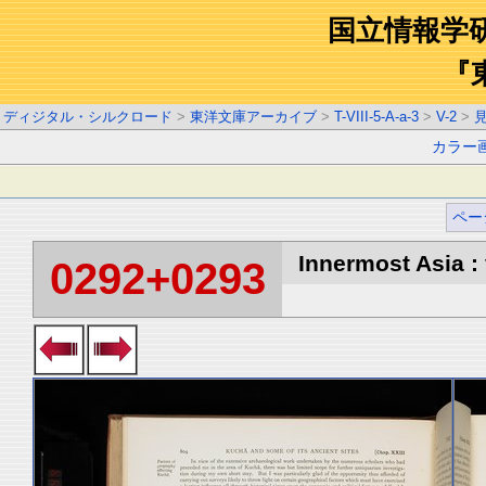
国立情報学
『
ディジタル・シルクロード
>
東洋文庫アーカイブ
>
T-VIII-5-A-a-3
>
V-2
>
カラー
ペー
Innermost Asia : 
0292+0293