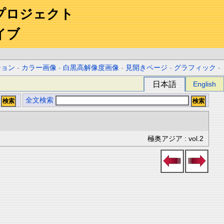
プロジェクト
イブ
ション
-
カラー画像
-
白黒高解像度画像
-
見開きページ
-
グラフィック
-
日本語
English
全文検索
極奥アジア : vol.2