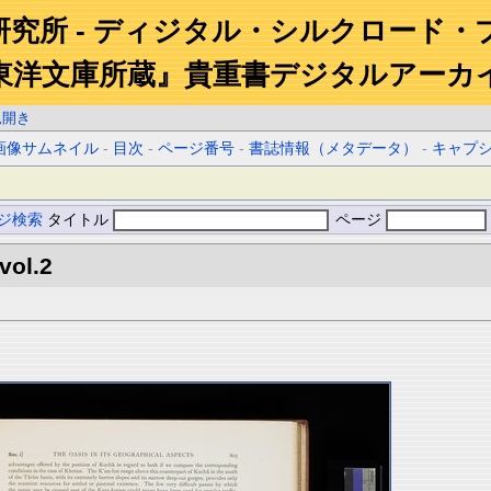
研究所 - ディジタル・シルクロード・
東洋文庫所蔵』貴重書デジタルアーカ
見開き
画像サムネイル
-
目次
-
ページ番号
-
書誌情報（メタデータ）
-
キャプ
ジ検索
タイトル
ページ
vol.2