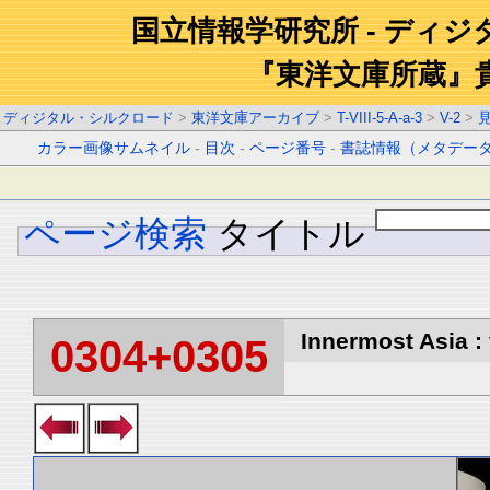
国立情報学研究所 - ディ
『東洋文庫所蔵』
ディジタル・シルクロード
>
東洋文庫アーカイブ
>
T-VIII-5-A-a-3
>
V-2
>
カラー画像サムネイル
-
目次
-
ページ番号
-
書誌情報（メタデー
ページ検索
タイトル
Innermost Asia : 
0304+0305