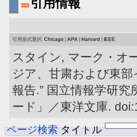
引用情報
引用形式選択:
Chicago
|
APA
|
Harvard
|
IEEE
スタイン, マーク・オー
ジア、甘粛および東部
報告.” 国立情報学研
ード」／東洋文庫. doi:10.
ページ検索
タイトル