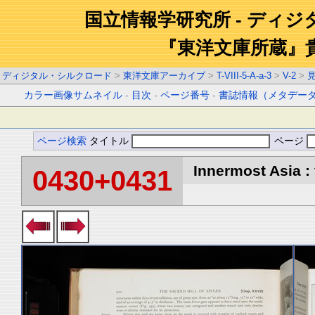
国立情報学研究所 - ディ
『東洋文庫所蔵』
ディジタル・シルクロード
>
東洋文庫アーカイブ
>
T-VIII-5-A-a-3
>
V-2
>
カラー画像サムネイル
-
目次
-
ページ番号
-
書誌情報（メタデー
ページ検索
タイトル
ページ
Innermost Asia : 
0430+0431