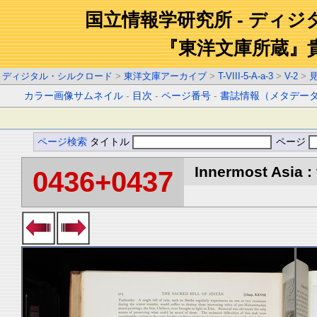
国立情報学研究所 - ディ
『東洋文庫所蔵』
ディジタル・シルクロード
>
東洋文庫アーカイブ
>
T-VIII-5-A-a-3
>
V-2
>
カラー画像サムネイル
-
目次
-
ページ番号
-
書誌情報（メタデー
ページ検索
タイトル
ページ
Innermost Asia : 
0436+0437