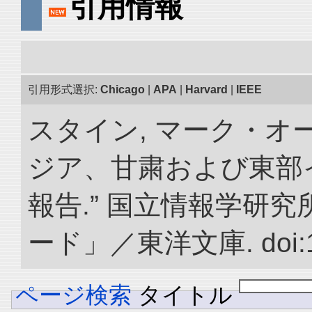
引用情報
引用形式選択:
Chicago
|
APA
|
Harvard
|
IEEE
スタイン, マーク・オー
ジア、甘粛および東部
報告.” 国立情報学研
ード」／東洋文庫. doi:10.
ページ検索
タイトル