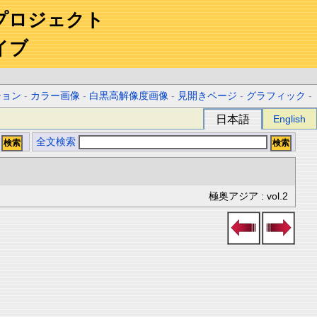
プロジェクト
イブ
ション
-
カラー画像
-
白黒高解像度画像
-
見開きページ
-
グラフィック
-
日本語
English
全文検索
極奥アジア : vol.2