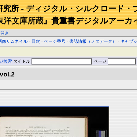
研究所 - ディジタル・シルクロード・
東洋文庫所蔵』貴重書デジタルアーカ
見開き
画像サムネイル
-
目次
-
ページ番号
-
書誌情報（メタデータ）
-
キャプ
ジ検索
タイトル
ページ
vol.2