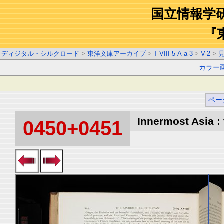
国立情報学
『
ディジタル・シルクロード
>
東洋文庫アーカイブ
>
T-VIII-5-A-a-3
>
V-2
>
カラー
ペー
Innermost Asia : 
0450+0451