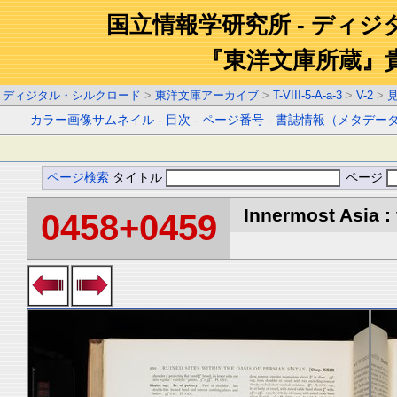
国立情報学研究所 - ディ
『東洋文庫所蔵』
ディジタル・シルクロード
>
東洋文庫アーカイブ
>
T-VIII-5-A-a-3
>
V-2
>
カラー画像サムネイル
-
目次
-
ページ番号
-
書誌情報（メタデー
ページ検索
タイトル
ページ
Innermost Asia : 
0458+0459