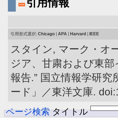
引用情報
引用形式選択:
Chicago
|
APA
|
Harvard
|
IEEE
スタイン, マーク・オー
ジア、甘粛および東部
報告.” 国立情報学研
ード」／東洋文庫. doi:10.
ページ検索
タイトル